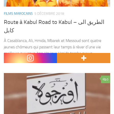
FILMS MAROCAINS
5 DÉCEMBRE 2018
Route à Kabul Road to Kabul – الطريق الى
كابل
À Casablanca, Ali, Hmida, Mbarek et Messoud sont quatre
jeunes chômeurs qui passent leur temps à rêver d´une vie
meilleure aux pays-bas. Un jour, Hmida tombe sur un
spécialiste de l´immigration clandestine, Thibaut. Les...
0