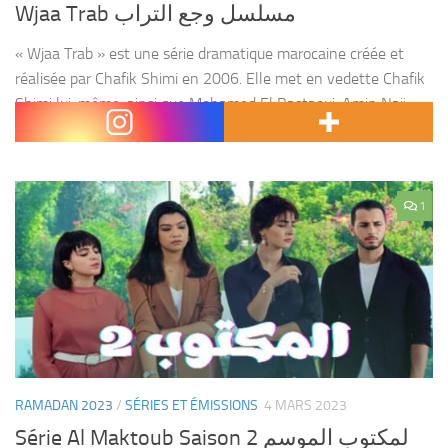
Wjaa Trab مسلسل وجع التراب
« Wjaa Trab » est une série dramatique marocaine créée et
réalisée par Chafik Shimi en 2006. Elle met en vedette Chafik
Shimi lui-même, ainsi que Mohamed El Bastaoui, Amin Naji,
Hassan Moussaoui, Jamila El Haouni,...
1
RAMADAN 2023
/
SÉRIES ET ÉMISSIONS
4 MARS 2023
Série Al Maktoub Saison 2 لمكتوب الموسم