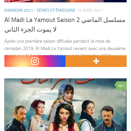
RAMADAN 2021
/
SÉRIES ET ÉMISSIONS
14 AVRIL 2021
Al Madi La Yamout Saison 2 مسلسل الماضي
لا يموت الجزء الثاني
Après une première saison diffusée pendant le mois de
ramadan 2019, Al Madi La Yamout revient avec une deuxième
saison sur Al Aoula pendant le mois de Ramadan 2021.
Réalisé par : Hicham Jbari....
0