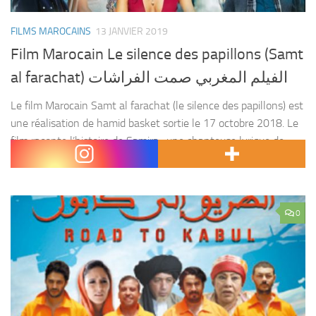
FILMS MAROCAINS
13 JANVIER 2019
Film Marocain Le silence des papillons (Samt
al farachat) الفيلم المغربي صمت الفراشات
Le film Marocain Samt al farachat (le silence des papillons) est
une réalisation de hamid basket sortie le 17 octobre 2018. Le
film raconte l’histoire de Samira , une chanteuse lyrique de
renommée, qui...
0