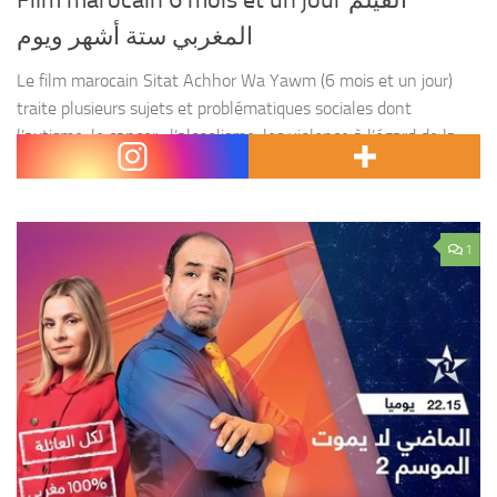
Film marocain 6 mois et un jour الفيلم
المغربي ستة أشهر ويوم
Le film marocain Sitat Achhor Wa Yawm (6 mois et un jour)
traite plusieurs sujets et problématiques sociales dont
l’autisme, le cancer , l’alcoolisme, les violence à l’égard de la
femme et la précarité...
1