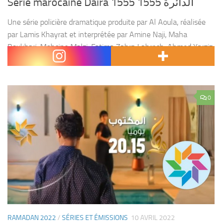
Série marocaine Daira 1555 الدائرة 1555
Une série policière dramatique produite par Al Aoula, réalisée
par Lamis Khayrat et interprétée par Amine Naji, Maha
Boukhari, Mohcine Malzi, Fatima Zahra Lahrech, Ahmed Yarziz
et Mohamed Kafi. La série raconte l’histoire de...
0
RAMADAN 2022
/
SÉRIES ET ÉMISSIONS
10 AVRIL 2022