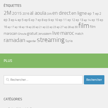
ÉTIQUETTES
2M
al aoula
en direct
en ligne
2015
ep 1
ep 2
2016
CAN
ep 3
ep 4
ep 5
ep 6
ep 7
ep 11
ep 8
ep 9
ep 10
ep 12
ep 13
ep 15
ep
ep 14
film
film
16
ep 17
ep 21
ep 27
ep 18
ep 19
ep 20
ep 22
ep 23
ep 28
ep 30
maroc
live
gratuit
marocain
Jerusalem
match
Ghouta
streaming
ramadan
Syria
regarder
PLUS
Rechercher :
CATÉGORIES