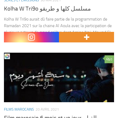
SÉRIES ET ÉMISSIONS
30 MAI 2021
Kolha W Tri9o مسلسل كلها و طريقو
Kolha W Tri9o aurait dû faire partie de la programmation de
Ramadan 2021 sur la chaine Al Aoula avec la participation de
plusieurs acteurs de grand calibre dont Amine Naji, Mourad EL
Achabi, Rafik...
0
FILMS MAROCAINS
20 AVRIL 2021