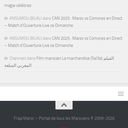
magie célèbres
ANSUMOU BILALI
dans
CAN 2025 : Maroc vs Comores en Direct
– Match d’Ouverture Live ce Dimanche
ANSUMOU BILALI
dans
CAN 2025 : Maroc vs Comores en Direct
– Match d’Ouverture Live ce Dimanche
Chennani
dans
Film marocain La marchandise (Sel3a) الفيلم
المغربي السلعة
Fraja Maroc – Portail de tous les Marocains © 2009-2026