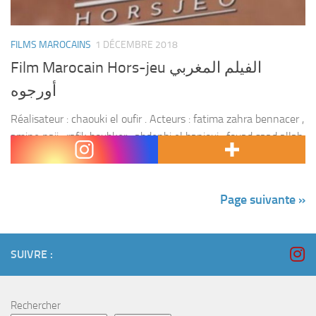
FILMS MAROCAINS
1 DÉCEMBRE 2018
Film Marocain Hors-jeu الفيلم المغربي
أورجوه
Réalisateur : chaouki el oufir . Acteurs : fatima zahra bennacer ,
amine naji , rafik boubker , abdenbi el banioui , fouad saad allah
, hatim essadiki , mohamed aouragh , mustapha el...
Page suivante »
SUIVRE :
Rechercher