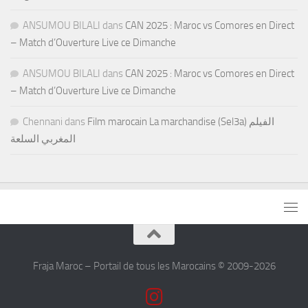
ANSUMOU BILALI
dans
CAN 2025 : Maroc vs Comores en Direct
– Match d’Ouverture Live ce Dimanche
ANSUMOU BILALI
dans
CAN 2025 : Maroc vs Comores en Direct
– Match d’Ouverture Live ce Dimanche
Chennani
dans
Film marocain La marchandise (Sel3a) الفيلم
المغربي السلعة
Fraja Maroc – Portail de tous les Marocains © 2009-2026