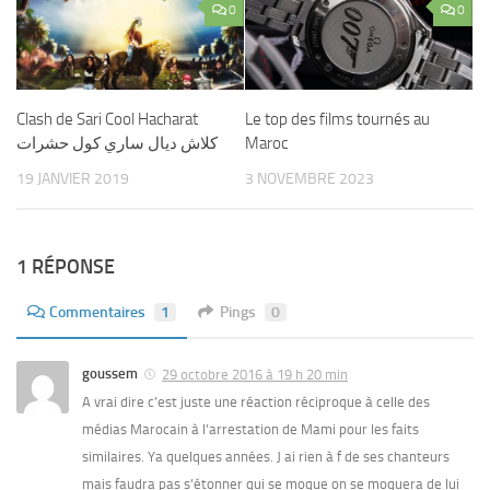
0
0
Clash de Sari Cool Hacharat
Le top des films tournés au
كلاش ديال ساري كول حشرات
Maroc
19 JANVIER 2019
3 NOVEMBRE 2023
1 RÉPONSE
Commentaires
1
Pings
0
goussem
29 octobre 2016 à 19 h 20 min
A vrai dire c’est juste une réaction réciproque à celle des
médias Marocain à l’arrestation de Mami pour les faits
similaires. Ya quelques années. J ai rien à f de ses chanteurs
mais faudra pas s’étonner qui se moque on se moquera de lui