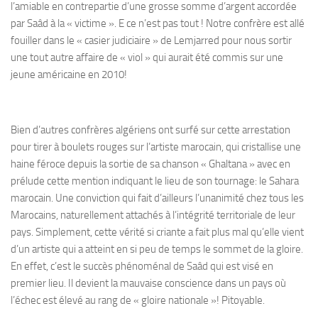
l’amiable en contrepartie d’une grosse somme d’argent accordée
par Saâd à la « victime ». E ce n’est pas tout ! Notre confrère est allé
fouiller dans le « casier judiciaire » de Lemjarred pour nous sortir
une tout autre affaire de « viol » qui aurait été commis sur une
jeune américaine en 2010!
Bien d’autres confrères algériens ont surfé sur cette arrestation
pour tirer à boulets rouges sur l’artiste marocain, qui cristallise une
haine féroce depuis la sortie de sa chanson « Ghaltana » avec en
prélude cette mention indiquant le lieu de son tournage: le Sahara
marocain. Une conviction qui fait d’ailleurs l’unanimité chez tous les
Marocains, naturellement attachés à l’intégrité territoriale de leur
pays. Simplement, cette vérité si criante a fait plus mal qu’elle vient
d’un artiste qui a atteint en si peu de temps le sommet de la gloire.
En effet, c’est le succès phénoménal de Saâd qui est visé en
premier lieu. Il devient la mauvaise conscience dans un pays où
l’échec est élevé au rang de « gloire nationale »! Pitoyable.