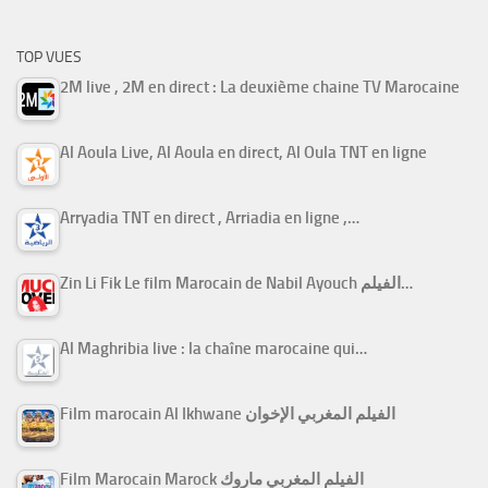
TOP VUES
2M live , 2M en direct : La deuxième chaine TV Marocaine
Al Aoula Live, Al Aoula en direct, Al Oula TNT en ligne
Arryadia TNT en direct , Arriadia en ligne ,…
Zin Li Fik Le film Marocain de Nabil Ayouch الفيلم…
Al Maghribia live : la chaîne marocaine qui…
Film marocain Al Ikhwane الفيلم المغربي الإخوان
Film Marocain Marock الفيلم المغربي ماروك