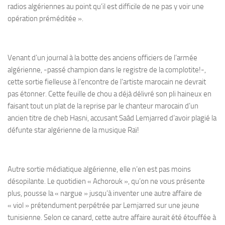
radios algériennes au point qu’il est difficile de ne pas y voir une
opération préméditée ».
Venant d’un journal à la botte des anciens officiers de l’armée
algérienne, -passé champion dans le registre de la complotite!-,
cette sortie fielleuse à l’encontre de l’artiste marocain ne devrait
pas étonner. Cette feuille de chou a déjà délivré son pli haineux en
faisant tout un plat de la reprise par le chanteur marocain d’un
ancien titre de cheb Hasni, accusant Saâd Lemjarred d’avoir plagié la
défunte star algérienne de la musique Raï!
Autre sortie médiatique algérienne, elle n’en est pas moins
désopilante. Le quotidien « Achorouk », qu’on ne vous présente
plus, pousse la « nargue » jusqu’à inventer une autre affaire de
« viol » prétendument perpétrée par Lemjarred sur une jeune
tunisienne. Selon ce canard, cette autre affaire aurait été étouffée à