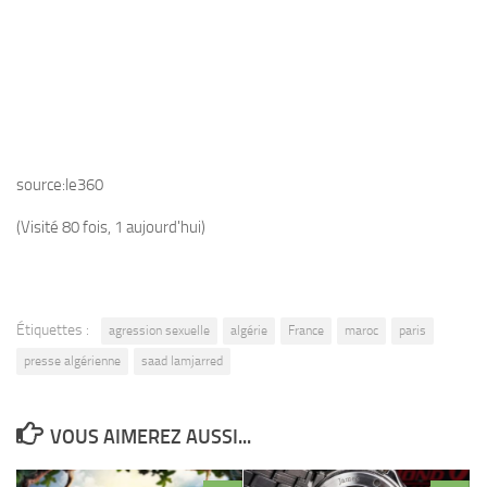
source:le360
(Visité 80 fois, 1 aujourd'hui)
Étiquettes :
agression sexuelle
algérie
France
maroc
paris
presse algérienne
saad lamjarred
VOUS AIMEREZ AUSSI...