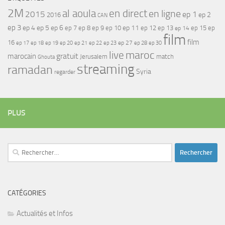
2M
al aoula
en direct
en ligne
2015
ep 1
ep 2
2016
CAN
ep 3
ep 4
ep 5
ep 6
ep 7
ep 11
ep 8
ep 9
ep 10
ep 12
ep 13
ep 15
ep
ep 14
film
film
16
ep 17
ep 21
ep 27
ep 18
ep 19
ep 20
ep 22
ep 23
ep 28
ep 30
maroc
live
gratuit
marocain
Jerusalem
match
Ghouta
streaming
ramadan
Syria
regarder
PLUS
Rechercher :
CATÉGORIES
Actualités et Infos