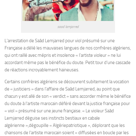
saad lamjarred
L’arrestation de Saâd Lemjarred pour viol présumé sur une
Française a délié les mauvaises langues de nos confrères algériens,
qui ont raillé avec mépris et insolence « l’artiste violeur » ne lui
accordant même pas le bénéfice du doute. Petit tour d’une cascade
de réactions incroyablement haineuses.
Certains confrères algériens se découvrent subitement la vocation
de « justiciers » dans l’affaire de Saâd Lemjarred, au point que
chacun y est allé de son « verdict » sans accorder même le bénéfice
du doute à l’artiste marocain déféré devant la justice française pour
« viol » présumé sur une jeune française. « Le violeur Saâd
Lemjarred déguise ses instincts bestiaux en cabale
algérienne »,dégoupille « Algériepatriotique », déplorant que les
chansons de l’artiste marocain soient « diffusées en boucle par les