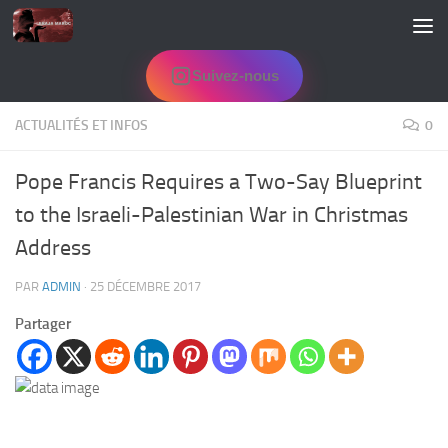
Skip to content
Suivez-nous
ACTUALITÉS ET INFOS
0
Pope Francis Requires a Two-Say Blueprint
to the Israeli-Palestinian War in Christmas
Address
PAR
ADMIN
·
25 DÉCEMBRE 2017
Partager