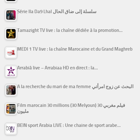
Série Ila Da9 Lhal سلسلة إلى ضاق الحال
Tamazight TV live : la chaîne dédiée à la promotion…
MEDI 1 TV live : la chaîne Marocaine et du Grand Maghreb
Arrabiâ live – Arrabiaa HD en direct : la…
A la recherche du mari de ma femme البحث عن زوج امرأتي
Film marocain 30 millions (30 Melyoun) فيلم مغربي 30
مليون
BEIN sport Arabia LIVE : Une chaine de sport arabe…