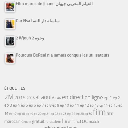
Film marocain Jihane الفيلم المغربي جيهان
Dar Nsa سلسلة دار النسا
2 Wjouh 2 وجوه
Pourquoi BeReal n’a jamais conquis les utilisateurs
ÉTIQUETTES
2M
al aoula
en direct
en ligne
2015
ep 1
ep 2
2016
CAN
ep 3
ep 4
ep 5
ep 6
ep 7
ep 11
ep 8
ep 9
ep 10
ep 12
ep 13
ep 15
ep
ep 14
film
film
16
ep 17
ep 21
ep 27
ep 18
ep 19
ep 20
ep 22
ep 23
ep 28
ep 30
maroc
live
gratuit
marocain
Jerusalem
match
Ghouta