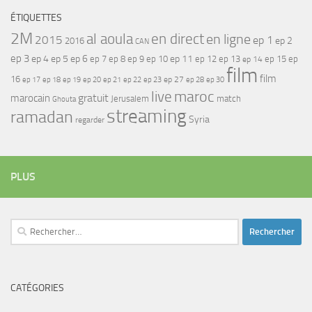
ÉTIQUETTES
2M
al aoula
en direct
en ligne
2015
ep 1
ep 2
2016
CAN
ep 3
ep 4
ep 5
ep 6
ep 7
ep 11
ep 8
ep 9
ep 10
ep 12
ep 13
ep 15
ep
ep 14
film
film
16
ep 17
ep 21
ep 27
ep 18
ep 19
ep 20
ep 22
ep 23
ep 28
ep 30
maroc
live
gratuit
marocain
Jerusalem
match
Ghouta
streaming
ramadan
Syria
regarder
PLUS
Rechercher :
CATÉGORIES