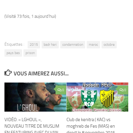
(Visité 73 fois, 1 aujourd'hui)
Étiquettes :
2015
badr hari
condamnation
maroc
octobre
pays bas
prison
VOUS AIMEREZ AUSSI...
0
0
VIDÉO. « LGHOUL »,
Club de kenitra ( KAC) vs
NOUVEAU TITRE DE MUSLIM
moghreb de Fes (MAS) en
EN FEATURING AVEC DJ VAN
direct le 8 novembre 2015