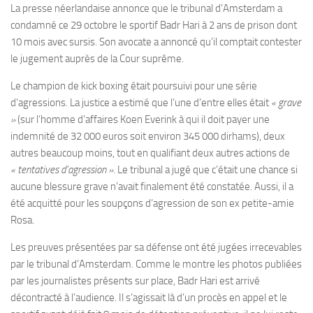
La presse néerlandaise annonce que le tribunal d’Amsterdam a
condamné ce 29 octobre le sportif Badr Hari à 2 ans de prison dont
10 mois avec sursis. Son avocate a annoncé qu’il comptait contester
le jugement auprès de la Cour suprême.
Le champion de kick boxing était poursuivi pour une série
d’agressions. La justice a estimé que l’une d’entre elles était
« grave
»
(sur l’homme d’affaires Koen Everink à qui il doit payer une
indemnité de 32 000 euros soit environ 345 000 dirhams), deux
autres beaucoup moins, tout en qualifiant deux autres actions de
« tentatives d’agression »
. Le tribunal a jugé que c’était une chance si
aucune blessure grave n’avait finalement été constatée. Aussi, il a
été acquitté pour les soupçons d’agression de son ex petite-amie
Rosa.
Les preuves présentées par sa défense ont été jugées irrecevables
par le tribunal d’Amsterdam. Comme le montre les photos publiées
par les journalistes présents sur place, Badr Hari est arrivé
décontracté à l’audience. Il s’agissait là d’un procès en appel et le