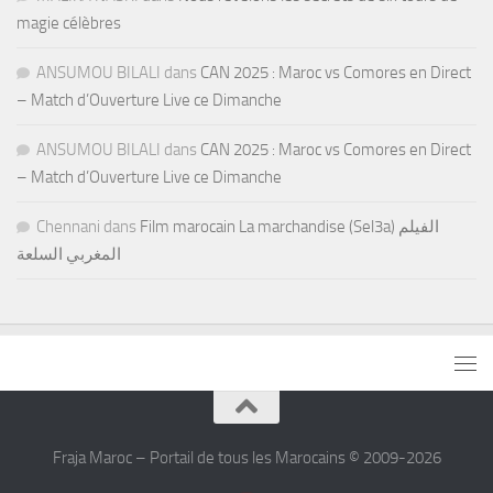
magie célèbres
ANSUMOU BILALI
dans
CAN 2025 : Maroc vs Comores en Direct
– Match d’Ouverture Live ce Dimanche
ANSUMOU BILALI
dans
CAN 2025 : Maroc vs Comores en Direct
– Match d’Ouverture Live ce Dimanche
Chennani
dans
Film marocain La marchandise (Sel3a) الفيلم
المغربي السلعة
Fraja Maroc – Portail de tous les Marocains © 2009-2026