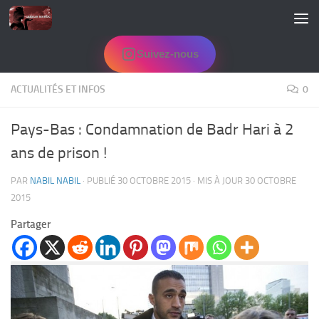
Skip to content
Suivez-nous
ACTUALITÉS ET INFOS
0
Pays-Bas : Condamnation de Badr Hari à 2
ans de prison !
PAR
NABIL NABIL
· PUBLIÉ
30 OCTOBRE 2015
· MIS À JOUR
30 OCTOBRE
2015
Partager