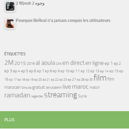
2 Wjouh 2 وجوه
Pourquoi BeReal n’a jamais conquis les utilisateurs
ÉTIQUETTES
2M
al aoula
en direct
en ligne
2015
ep 1
ep 2
2016
CAN
ep 3
ep 4
ep 5
ep 6
ep 7
ep 11
ep 8
ep 9
ep 10
ep 12
ep 13
ep 15
ep
ep 14
film
film
16
ep 17
ep 21
ep 27
ep 18
ep 19
ep 20
ep 22
ep 23
ep 28
ep 30
maroc
live
gratuit
marocain
Jerusalem
match
Ghouta
streaming
ramadan
Syria
regarder
PLUS