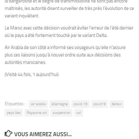
la dangerosité et le degré de transmissibilité ne sont pas encore
maîtrisés, les autorité disent surveiller de très prés l’évolution de ce
variant inquiétant.
Le Maroc avec cette décision voudrait éviter l’erreur de l’été dernier
où le pays a été fortement touché par le variant Delta.
Air Arabia de son côté a informé ses voyageurs qu’elle n’assure
plus ces liaisons jusqu’à nouvel ordre suite aux décisions des
autorités marocaines.
(Visité 44 fois, 1 aujourd'hui)
Étiquettes :
air arabia
allemagne
covid-19
covid19
delta+
pays bas
Royaume uni
suspension
vol
VOUS AIMEREZ AUSSI...