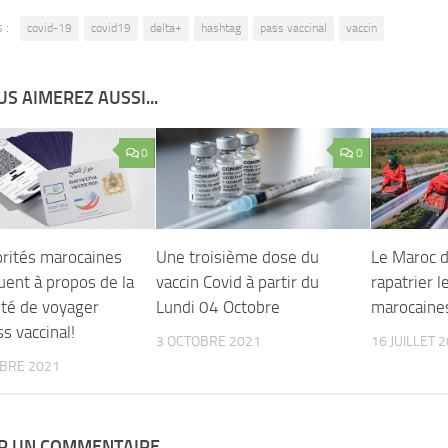
 :
covid-19
covid19
delta+
hashtag
pass vaccinal
vaccin
S AIMEREZ AUSSI...
0
0
orités marocaines
Une troisième dose du
Le Maroc d
uent à propos de la
vaccin Covid à partir du
rapatrier l
ité de voyager
Lundi 04 Octobre
marocaines
s vaccinal!
3 OCTOBRE 2021
16 JUILLET 
BRE 2021
ER UN COMMENTAIRE