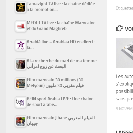
Tamazight TV live : la chaîne dédiée
Étiquettes
à la promotion…
MEDI 1 TV live : la chaîne Marocaine
et du Grand Maghreb
VOU
Arrabiâ live – Arrabiaa HD en direct :
la…
A la recherche du mari de ma femme
البحث عن زوج امرأتي
Les aut
Film marocain 30 millions (30
s’expliq
Melyoun) فيلم مغربي 30 مليون
possibil
sans pas
BEIN sport Arabia LIVE : Une chaine
de sport arabe…
5 NOVEM
Film marocain Jihane الفيلم المغربي
جيهان
LAISS