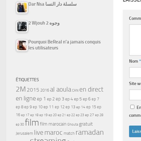
Dar Nsa سلسلة دار النسا
Comm
2 Wjouh 2 وجوه
Pourquoi BeReal n’a jamais conquis
les utilisateurs
Nom
*
ÉTIQUETTES
Site 
2M
al aoula
en direct
2015
2016
CAN
en ligne
ep 1
ep 3
ep 2
ep 4
ep 5
ep 6
ep 7
ep 11
ep 8
ep 9
ep 10
ep 12
ep 13
ep 15
ep
ep 14
En
16
ep 17
ep 21
ep 27
comme
ep 18
ep 19
ep 20
ep 22
ep 23
ep 28
film
gratuit
film marocain
ep 30
Ghouta
ramadan
maroc
live
Jerusalem
match
streaming