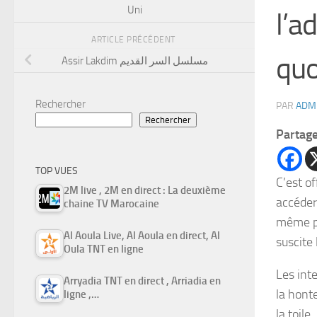
Uni
l’a
ARTICLE PRÉCÉDENT
quo
Assir Lakdim مسلسل السر القديم
Rechercher
PAR
ADM
Rechercher
Partag
TOP VUES
C’est of
2M live , 2M en direct : La deuxième
accéder
chaine TV Marocaine
même po
Al Aoula Live, Al Aoula en direct, Al
suscite
Oula TNT en ligne
Les int
Arryadia TNT en direct , Arriadia en
la hont
ligne ,…
la toile.