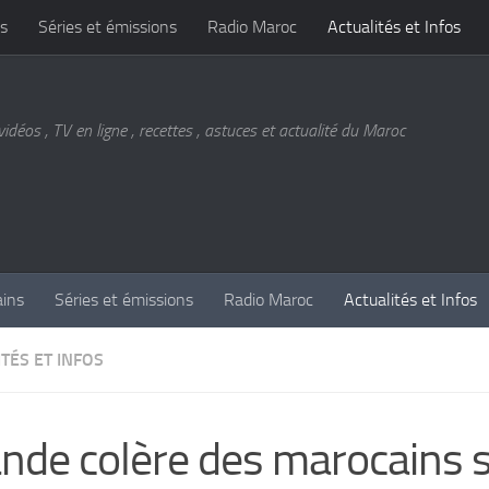
s
Séries et émissions
Radio Maroc
Actualités et Infos
vidéos , TV en ligne , recettes , astuces et actualité du Maroc
ains
Séries et émissions
Radio Maroc
Actualités et Infos
TÉS ET INFOS
nde colère des marocains s