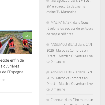
jalal agouzoul
dans
2M live ,
2M en direct : La deuxième
chaine TV Marocaine
MALIKA NASRI
dans
Nous
révélons les secrets de six tours
de magie célèbres
0
ANSUMOU BILALI
dans
CAN
2025 : Maroc vs Comores en
Direct – Match d’Ouverture Live
écide enfin de
ce Dimanche
es ouvrières
 de l’Espagne
ANSUMOU BILALI
dans
CAN
2025 : Maroc vs Comores en
2020
Direct – Match d’Ouverture Live
ce Dimanche
Chennani
dans
Film marocain