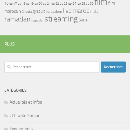
film
film
16
ep 17
ep 21
ep 27
ep 18
ep 19
ep 20
ep 22
ep 23
ep 28
ep 30
maroc
live
gratuit
marocain
Jerusalem
match
Ghouta
streaming
ramadan
Syria
regarder
PLUS
Rechercher :
CATÉGORIES
Actualités et Infos
Chhiwate Sorour
Evenements