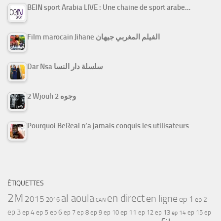
BEIN sport Arabia LIVE : Une chaine de sport arabe…
Film marocain Jihane الفيلم المغربي جيهان
Dar Nsa سلسلة دار النسا
2 Wjouh 2 وجوه
Pourquoi BeReal n’a jamais conquis les utilisateurs
ÉTIQUETTES
2M
al aoula
en direct
en ligne
2015
ep 1
ep 2
2016
CAN
ep 3
ep 4
ep 5
ep 6
ep 7
ep 11
ep 8
ep 9
ep 10
ep 12
ep 13
ep 15
ep
ep 14