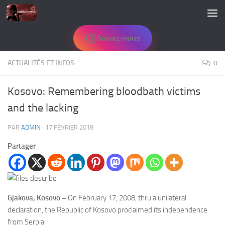
Skip to content
Suivez-nous
ACTUALITÉS ET INFOS
0
Kosovo: Remembering bloodbath victims
and the lacking
PAR
ADMIN
·
17 FÉVRIER 2018
Partager
Gjakova, Kosovo –
On February 17, 2008, thru a unilateral
declaration, the Republic of Kosovo proclaimed its independence
from Serbia.