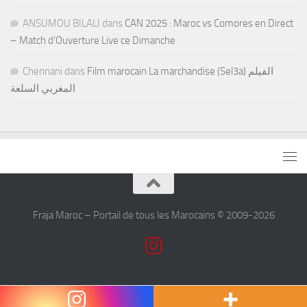
ANSUMOU BILALI
dans
CAN 2025 : Maroc vs Comores en Direct
– Match d’Ouverture Live ce Dimanche
Chennani
dans
Film marocain La marchandise (Sel3a) الفيلم
المغربي السلعة
Fraja Maroc – Portail de tous les Marocains © 2009-2026