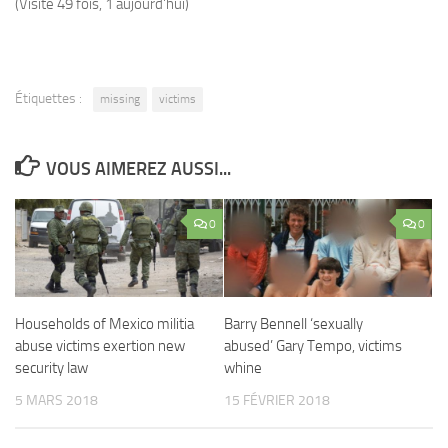
(Visité 49 fois, 1 aujourd'hui)
Étiquettes :
missing
victims
VOUS AIMEREZ AUSSI...
0
0
Households of Mexico militia
Barry Bennell ‘sexually
abuse victims exertion new
abused’ Gary Tempo, victims
security law
whine
5 MARS 2018
15 FÉVRIER 2018