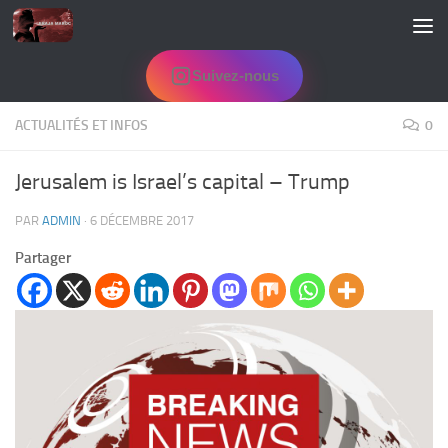
Skip to content
Suivez-nous
ACTUALITÉS ET INFOS
0
Jerusalem is Israel’s capital – Trump
PAR
ADMIN
·
6 DÉCEMBRE 2017
Partager