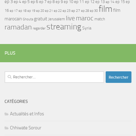
ep 3
ep 4
ep 5
ep 6
ep 7
ep 11
ep 8
ep 9
ep 10
ep 12
ep 13
ep 15
ep
ep 14
film
film
16
ep 17
ep 21
ep 27
ep 18
ep 19
ep 20
ep 22
ep 23
ep 28
ep 30
maroc
live
gratuit
marocain
Jerusalem
match
Ghouta
streaming
ramadan
Syria
regarder
PLUS
Rechercher :
CATÉGORIES
Actualités et Infos
Chhiwate Sorour