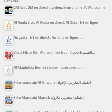
TOP VUES
2M live , 2M en direct : La deuxième chaine TV Marocaine
Al Aoula Live, Al Aoula en direct, Al Oula TNT en ligne
Arryadia TNT en direct , Arriadia en ligne ,…
Zin Li Fik Le film Marocain de Nabil Ayouch الفيلم…
Al Maghribia live : la chaîne marocaine qui…
Film marocain Al Ikhwane الفيلم المغربي الإخوان
Film Marocain Marock الفيلم المغربي ماروك