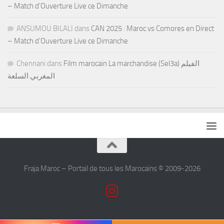
– Match d’Ouverture Live ce Dimanche
ANSUMOU BILALI
dans
CAN 2025 : Maroc vs Comores en Direct
– Match d’Ouverture Live ce Dimanche
Chennani
dans
Film marocain La marchandise (Sel3a) الفيلم
المغربي السلعة
Fraja Maroc – Portail de tous les Marocains © 2009-2026