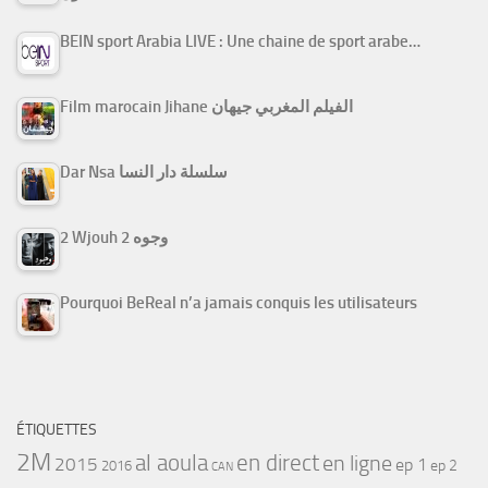
BEIN sport Arabia LIVE : Une chaine de sport arabe…
Film marocain Jihane الفيلم المغربي جيهان
Dar Nsa سلسلة دار النسا
2 Wjouh 2 وجوه
Pourquoi BeReal n’a jamais conquis les utilisateurs
ÉTIQUETTES
2M
al aoula
en direct
en ligne
2015
ep 1
ep 2
2016
CAN