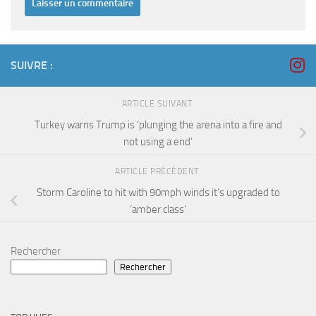
SUIVRE :
ARTICLE SUIVANT
Turkey warns Trump is ‘plunging the arena into a fire and
not using a end’
ARTICLE PRÉCÉDENT
Storm Caroline to hit with 90mph winds it’s upgraded to
‘amber class’
Rechercher
Rechercher