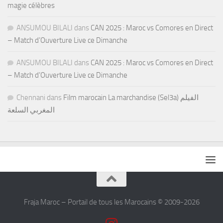
magie célèbres
ANSUMOU BILALI
dans
CAN 2025 : Maroc vs Comores en Direct
– Match d’Ouverture Live ce Dimanche
ANSUMOU BILALI
dans
CAN 2025 : Maroc vs Comores en Direct
– Match d’Ouverture Live ce Dimanche
Chennani
dans
Film marocain La marchandise (Sel3a) الفيلم
المغربي السلعة
Fraja Maroc – Portail de tous les Marocains © 2009-2026