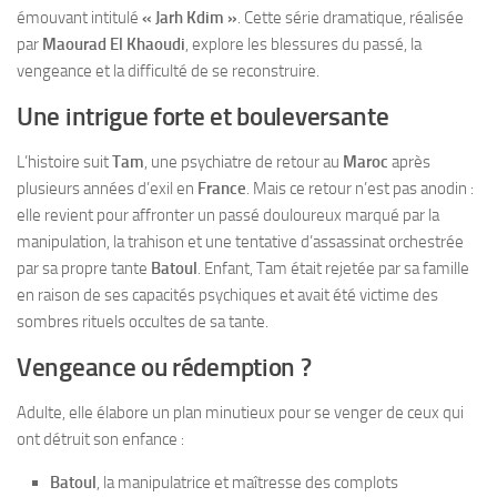
émouvant intitulé
« Jarh Kdim »
. Cette série dramatique, réalisée
par
Maourad El Khaoudi
, explore les blessures du passé, la
vengeance et la difficulté de se reconstruire.
Une intrigue forte et bouleversante
L’histoire suit
Tam
, une psychiatre de retour au
Maroc
après
plusieurs années d’exil en
France
. Mais ce retour n’est pas anodin :
elle revient pour affronter un passé douloureux marqué par la
manipulation, la trahison et une tentative d’assassinat orchestrée
par sa propre tante
Batoul
. Enfant, Tam était rejetée par sa famille
en raison de ses capacités psychiques et avait été victime des
sombres rituels occultes de sa tante.
Vengeance ou rédemption ?
Adulte, elle élabore un plan minutieux pour se venger de ceux qui
ont détruit son enfance :
Batoul
, la manipulatrice et maîtresse des complots