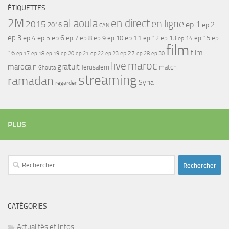
ÉTIQUETTES
2M
al aoula
en direct
en ligne
2015
ep 1
ep 2
2016
CAN
ep 3
ep 4
ep 5
ep 6
ep 7
ep 11
ep 8
ep 9
ep 10
ep 12
ep 13
ep 15
ep
ep 14
film
film
16
ep 17
ep 21
ep 27
ep 18
ep 19
ep 20
ep 22
ep 23
ep 28
ep 30
maroc
live
gratuit
marocain
Jerusalem
match
Ghouta
streaming
ramadan
Syria
regarder
PLUS
Rechercher :
CATÉGORIES
Actualités et Infos