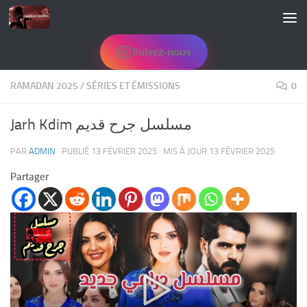
Skip to content
Suivez-nous
RAMADAN 2025
/
SÉRIES ET ÉMISSIONS
0
Jarh Kdim مسلسل جرح قديم
PAR
ADMIN
· PUBLIÉ
13 FÉVRIER 2025
· MIS À JOUR
13 FÉVRIER 2025
Partager