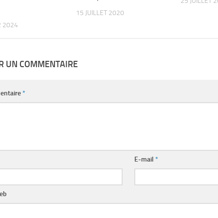
25 JUILLET 
15 JUILLET 2020
R 2024
ER UN COMMENTAIRE
entaire
*
E-mail
*
web