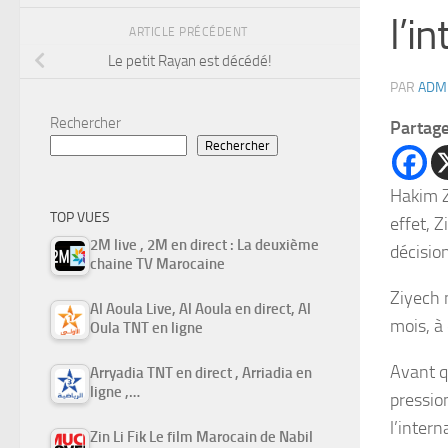
l’i
ARTICLE PRÉCÉDENT
Le petit Rayan est décédé!
PAR
ADM
Rechercher
Partag
Rechercher
Hakim Z
TOP VUES
effet, Z
2M live , 2M en direct : La deuxième
décision
chaine TV Marocaine
Ziyech n
Al Aoula Live, Al Aoula en direct, Al
mois, à
Oula TNT en ligne
Avant q
Arryadia TNT en direct , Arriadia en
ligne ,…
pressio
l’intern
Zin Li Fik Le film Marocain de Nabil