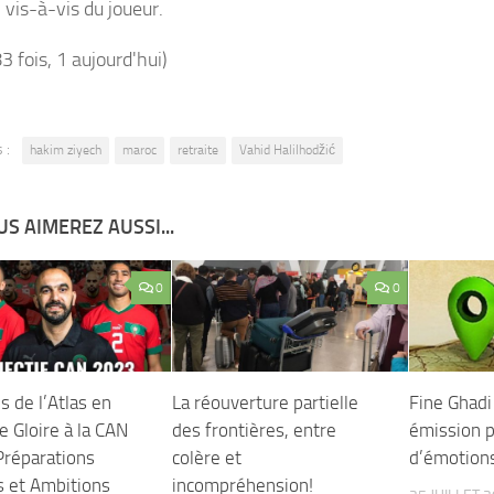
 vis-à-vis du joueur.
83 fois, 1 aujourd'hui)
 :
hakim ziyech
maroc
retraite
Vahid Halilhodžić
S AIMEREZ AUSSI...
0
0
s de l’Atlas en
La réouverture partielle
Fine Ghadi
 Gloire à la CAN
des frontières, entre
émission p
Préparations
colère et
d’émotions
s et Ambitions
incompréhension!