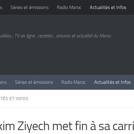
s
Séries et émissions
Radio Maroc
Actualités et Infos
vidéos , TV en ligne , recettes , astuces et actualité du Maroc
ains
Séries et émissions
Radio Maroc
Actualités et Infos
TÉS ET INFOS
im Ziyech met fin à sa carr