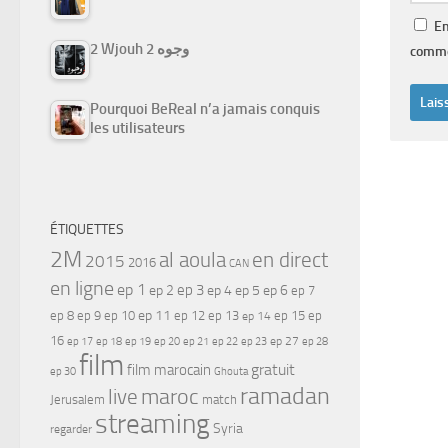
En
2 Wjouh 2 وجوه
comme
Pourquoi BeReal n’a jamais conquis
les utilisateurs
ÉTIQUETTES
2M
al aoula
en direct
2015
2016
CAN
en ligne
ep 1
ep 3
ep 2
ep 4
ep 5
ep 6
ep 7
ep 11
ep 8
ep 9
ep 10
ep 12
ep 13
ep 15
ep
ep 14
16
ep 17
ep 21
ep 27
ep 18
ep 19
ep 20
ep 22
ep 23
ep 28
film
gratuit
film marocain
ep 30
Ghouta
ramadan
maroc
live
Jerusalem
match
streaming
Syria
regarder