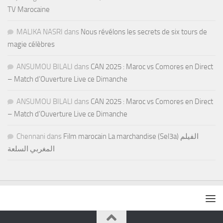
TV Marocaine
MALIKA NASRI
dans
Nous révélons les secrets de six tours de
magie célèbres
ANSUMOU BILALI
dans
CAN 2025 : Maroc vs Comores en Direct
– Match d’Ouverture Live ce Dimanche
ANSUMOU BILALI
dans
CAN 2025 : Maroc vs Comores en Direct
– Match d’Ouverture Live ce Dimanche
Chennani
dans
Film marocain La marchandise (Sel3a) الفيلم
المغربي السلعة