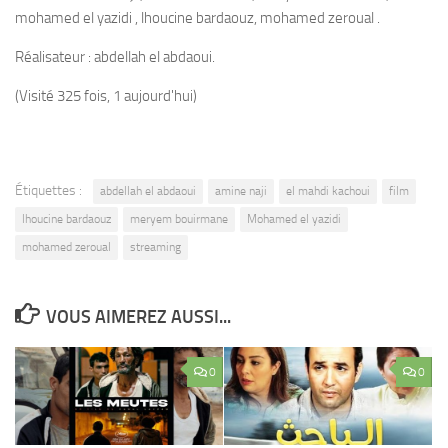
mohamed el yazidi , lhoucine bardaouz, mohamed zeroual .
Réalisateur : abdellah el abdaoui.
(Visité 325 fois, 1 aujourd'hui)
Étiquettes :
abdellah el abdaoui
amine naji
el mahdi kachoui
film
lhoucine bardaouz
meryem bouirmane
Mohamed el yazidi
mohamed zeroual
streaming
VOUS AIMEREZ AUSSI...
0
0