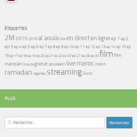
ÉTIQUETTES
2M
al aoula
en direct
en ligne
2015
ep 1
ep 2
2016
CAN
ep 3
ep 4
ep 5
ep 6
ep 7
ep 11
ep 8
ep 9
ep 10
ep 12
ep 13
ep 15
ep
ep 14
film
film
16
ep 17
ep 21
ep 27
ep 18
ep 19
ep 20
ep 22
ep 23
ep 28
ep 30
maroc
live
gratuit
marocain
Jerusalem
match
Ghouta
streaming
ramadan
Syria
regarder
PLUS
Rechercher :