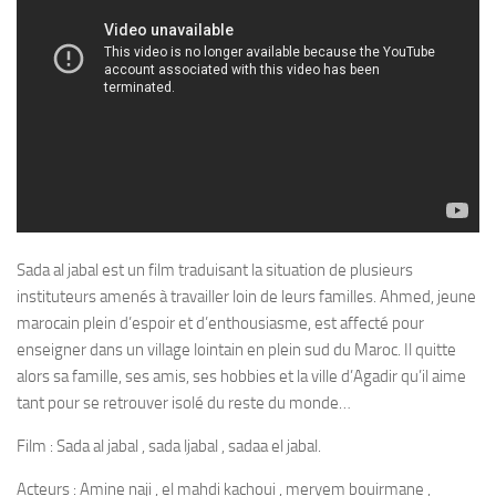
Sada al jabal est un film traduisant la situation de plusieurs
instituteurs amenés à travailler loin de leurs familles. Ahmed, jeune
marocain plein d’espoir et d’enthousiasme, est affecté pour
enseigner dans un village lointain en plein sud du Maroc. Il quitte
alors sa famille, ses amis, ses hobbies et la ville d’Agadir qu’il aime
tant pour se retrouver isolé du reste du monde…
Film : Sada al jabal , sada ljabal , sadaa el jabal.
Acteurs : Amine naji , el mahdi kachoui , meryem bouirmane ,