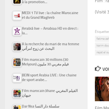
Film : r
à la promotion…
(Visité 
MEDI 1 TV live : la chaîne Marocaine
et du Grand Maghreb
Arrabiâ live – Arrabiaa HD en direct :
Étiquettes
la…
fatima za
A la recherche du mari de ma femme
karim dou
البحث عن زوج امرأتي
najat el o
Film marocain 30 millions (30
Melyoun) فيلم مغربي 30 مليون
VOU
BEIN sport Arabia LIVE : Une chaine
de sport arabe…
Film marocain Jihane الفيلم المغربي
جيهان
Dar Nsa سلسلة دار النسا
Film Ma