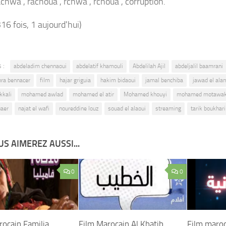
achwa , rachoua , rchwa , rchoua , corruption.
316 fois, 1 aujourd'hui)
 :
abdeladim chennaoui
abdelatif khamouli
Abdelilah Ajil
abdeljalil baamrani
hra bennacer
film
hajar griguia
hakim bidaoui
jamal benchiba
jawad el ala
kkali
mohamed awlad
mohamed el atir
Mohamed khouyi
mohamed motawak
uaer
najat el wafi
noureddine louz
souad el alaoui
streaming
tarik boukhari
S AIMEREZ AUSSI...
0
0
rocain Familia
Film Marocain Al Khatib
Film maroc