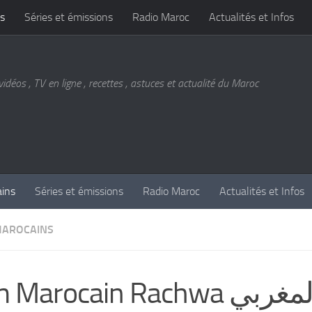
s
Séries et émissions
Radio Maroc
Actualités et Infos
vidéos , TV en ligne , recettes , astuces et actualité du Maroc
ains
Séries et émissions
Radio Maroc
Actualités et Infos
MAROCAINS
Marocain Rachwa الفيلم المغربي