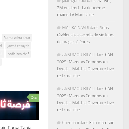
jalal agouzoul
dans
2M live ,
2M en direct : La deuxième
chaine TV Marocaine
MALIKA NASRI
dans
Nous
révélons les secrets de six tours
fatima zahra ahrar
de magie célèbres
mi
jawad essayeh
il
nadia ben chrif
ANSUMOU BILALI
dans
CAN
2025 : Maroc vs Comores en
Direct – Match d’Ouverture Live
ce Dimanche
ANSUMOU BILALI
dans
CAN
2025 : Maroc vs Comores en
0
Direct – Match d’Ouverture Live
ce Dimanche
Chennani
dans
Film marocain
ain Forsa Tania