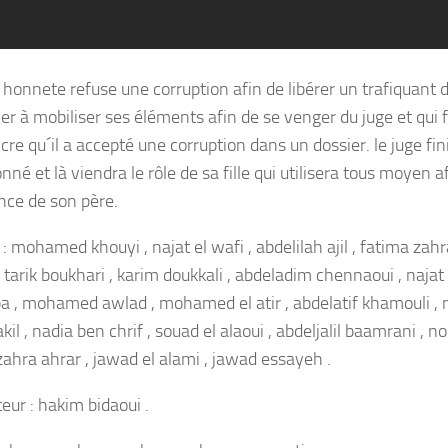
 honnete refuse une corruption afin de libérer un trafiquant 
er à mobiliser ses éléments afin de se venger du juge et qui fi
re qu´il a accepté une corruption dans un dossier. le juge fini
né et là viendra le rôle de sa fille qui utilisera tous moyen a
nce de son père.
: mohamed khouyi , najat el wafi , abdelilah ajil , fatima zah
, tarik boukhari , karim doukkali , abdeladim chennaoui , najat 
a , mohamed awlad , mohamed el atir , abdelatif khamouli 
l , nadia ben chrif , souad el alaoui , abdeljalil baamrani , n
zahra ahrar , jawad el alami , jawad essayeh .
eur : hakim bidaoui .