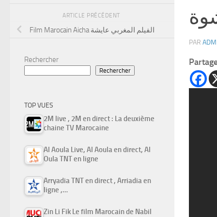
وة
ARTICLE PRÉCÉDENT
Film Marocain Aicha الفيلم المغربي عايشة
PAR
ADM
Rechercher
Partag
Rechercher
TOP VUES
2M live , 2M en direct : La deuxième
chaine TV Marocaine
Al Aoula Live, Al Aoula en direct, Al
Oula TNT en ligne
Arryadia TNT en direct , Arriadia en
ligne ,…
Zin Li Fik Le film Marocain de Nabil