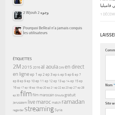
 فاميليا
2 Wjouh 2 وجوه
1 DÉCEM
Pourquoi BeReal n’a jamais conquis
les utilisateurs
LAISS
Comm
ÉTIQUETTES
2M
al aoula
en direct
2015
2016
CAN
en ligne
ep 1
ep 3
ep 2
ep 4
ep 5
ep 6
ep 7
ep 11
ep 8
ep 9
ep 10
ep 12
ep 13
ep 15
ep
ep 14
Nom
*
16
ep 17
ep 21
ep 27
ep 18
ep 19
ep 20
ep 22
ep 23
ep 28
film
gratuit
film marocain
ep 30
Ghouta
ramadan
maroc
live
Jerusalem
match
Site 
streaming
Syria
regarder