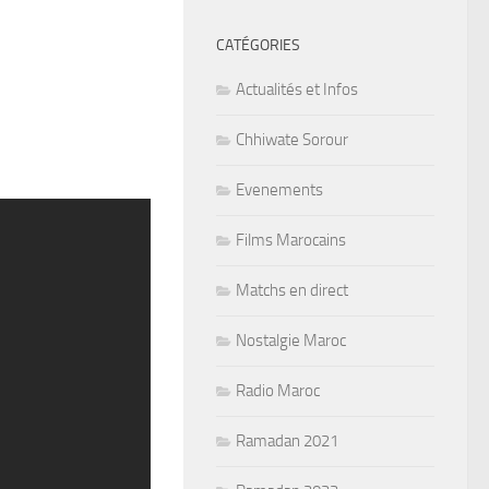
CATÉGORIES
Actualités et Infos
Chhiwate Sorour
Evenements
Films Marocains
Matchs en direct
Nostalgie Maroc
Radio Maroc
Ramadan 2021