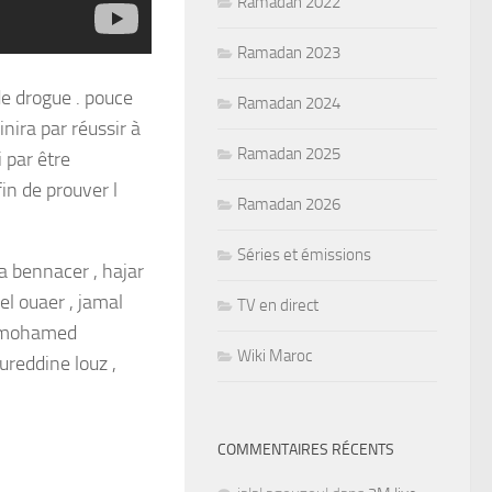
Ramadan 2022
Ramadan 2023
de drogue . pouce
Ramadan 2024
nira par réussir à
Ramadan 2025
 par être
fin de prouver l
Ramadan 2026
Séries et émissions
ra bennacer , hajar
el ouaer , jamal
TV en direct
, mohamed
Wiki Maroc
oureddine louz ,
COMMENTAIRES RÉCENTS