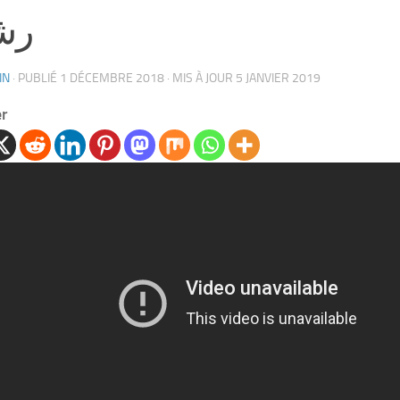
رش
IN
· PUBLIÉ
1 DÉCEMBRE 2018
· MIS À JOUR
5 JANVIER 2019
er