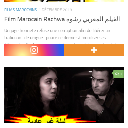
FILMS MAROCAINS
1 DÉCEMBRE 2018
Film Marocain Rachwa الفيلم المغربي رشوة
Un juge honnete refuse une corruption afin de libérer un
trafiquant de drogue . pouce ce dernier à mobiliser ses
éléments afin de se venger du juge et qui finira par réussir à
convaincre...
0