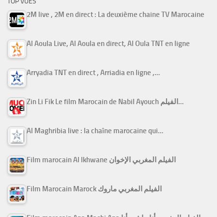
TOP VUES
2M live , 2M en direct : La deuxième chaine TV Marocaine
Al Aoula Live, Al Aoula en direct, Al Oula TNT en ligne
Arryadia TNT en direct , Arriadia en ligne ,…
Zin Li Fik Le film Marocain de Nabil Ayouch الفيلم…
Al Maghribia live : la chaîne marocaine qui…
Film marocain Al Ikhwane الفيلم المغربي الإخوان
Film Marocain Marock الفيلم المغربي ماروك