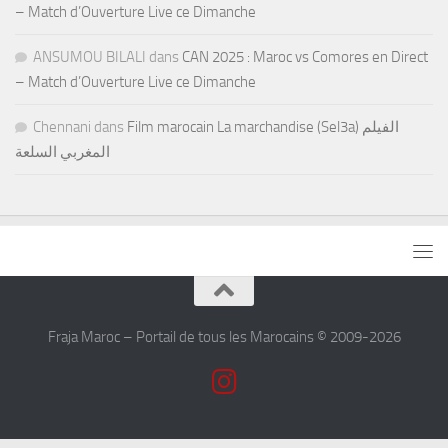
– Match d’Ouverture Live ce Dimanche
ANSUMOU BILALI
dans
CAN 2025 : Maroc vs Comores en Direct
– Match d’Ouverture Live ce Dimanche
Chennani
dans
Film marocain La marchandise (Sel3a) الفيلم
المغربي السلعة
Fraja Maroc – Portail de tous les Marocains © 2009-2026