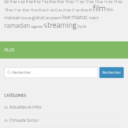
ep 3
ep 4
ep 5
ep 6
ep 7
ep 11
ep 8
ep 9
ep 10
ep 12
ep 13
ep 15
ep
ep 14
film
film
16
ep 17
ep 21
ep 27
ep 18
ep 19
ep 20
ep 22
ep 23
ep 28
ep 30
maroc
live
gratuit
marocain
Jerusalem
match
Ghouta
streaming
ramadan
Syria
regarder
PLUS
Rechercher :
CATÉGORIES
Actualités et Infos
Chhiwate Sorour