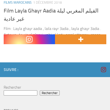
FILMS MAROCAINS
1 DÉCEMBRE 2018
Film Layla Ghayr Aadia الفيلم المغربي ليلة
غير عادية
Film : Layla ghayr aadia , laila rayr 3adia , layla ghayr 3adia .
Acteurs : touria el alaoui , rabii el kati , amal ettamar , sanaa
bahhaj ,rabiaa rafie , omar el...
SUIVRE :
Rechercher
Rechercher