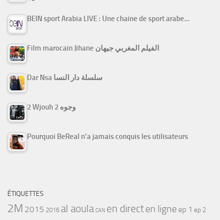
BEIN sport Arabia LIVE : Une chaine de sport arabe…
Film marocain Jihane الفيلم المغربي جيهان
Dar Nsa سلسلة دار النسا
2 Wjouh 2 وجوه
Pourquoi BeReal n’a jamais conquis les utilisateurs
ÉTIQUETTES
2M
al aoula
en direct
en ligne
2015
ep 1
ep 2
2016
CAN