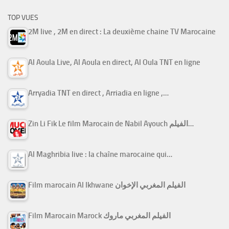
TOP VUES
2M live , 2M en direct : La deuxième chaine TV Marocaine
Al Aoula Live, Al Aoula en direct, Al Oula TNT en ligne
Arryadia TNT en direct , Arriadia en ligne ,…
Zin Li Fik Le film Marocain de Nabil Ayouch الفيلم…
Al Maghribia live : la chaîne marocaine qui…
Film marocain Al Ikhwane الفيلم المغربي الإخوان
Film Marocain Marock الفيلم المغربي ماروك