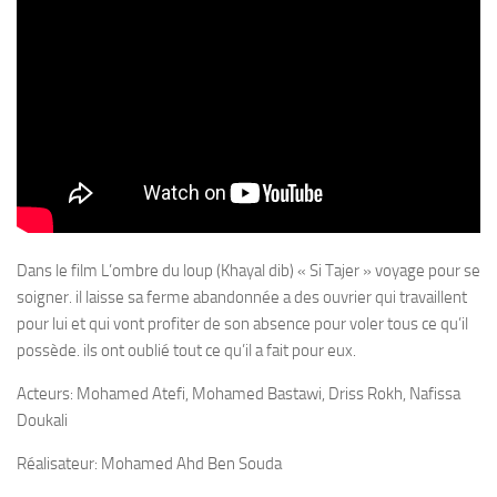
Dans le film L’ombre du loup (Khayal dib) « Si Tajer » voyage pour se
soigner. il laisse sa ferme abandonnée a des ouvrier qui travaillent
pour lui et qui vont profiter de son absence pour voler tous ce qu’il
possède. ils ont oublié tout ce qu’il a fait pour eux.
Acteurs: Mohamed Atefi, Mohamed Bastawi, Driss Rokh, Nafissa
Doukali
Réalisateur: Mohamed Ahd Ben Souda