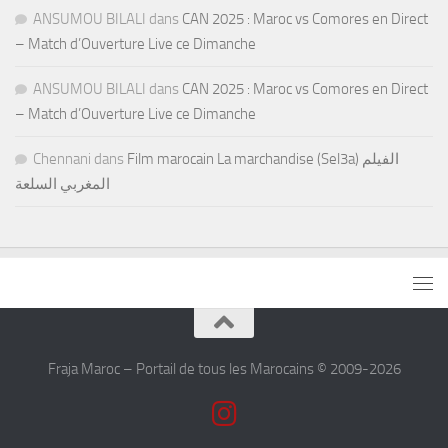
ANSUMOU BILALI
dans
CAN 2025 : Maroc vs Comores en Direct
– Match d’Ouverture Live ce Dimanche
ANSUMOU BILALI
dans
CAN 2025 : Maroc vs Comores en Direct
– Match d’Ouverture Live ce Dimanche
Chennani
dans
Film marocain La marchandise (Sel3a) الفيلم
المغربي السلعة
Fraja Maroc – Portail de tous les Marocains © 2009-2026