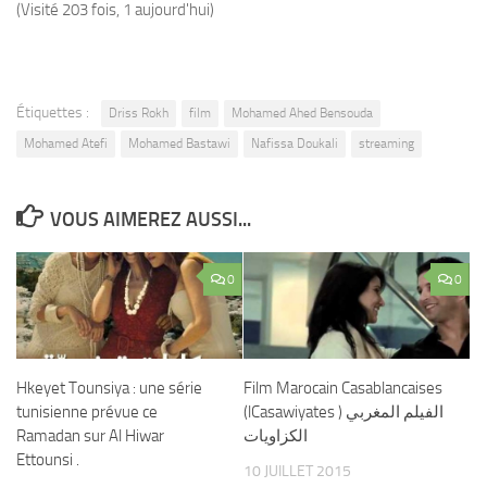
(Visité 203 fois, 1 aujourd'hui)
Étiquettes :
Driss Rokh
film
Mohamed Ahed Bensouda
Mohamed Atefi
Mohamed Bastawi
Nafissa Doukali
streaming
VOUS AIMEREZ AUSSI...
0
0
Hkeyet Tounsiya : une série
Film Marocain Casablancaises
tunisienne prévue ce
(lCasawiyates ) الفيلم المغربي
Ramadan sur Al Hiwar
الكزاويات
Ettounsi .
10 JUILLET 2015