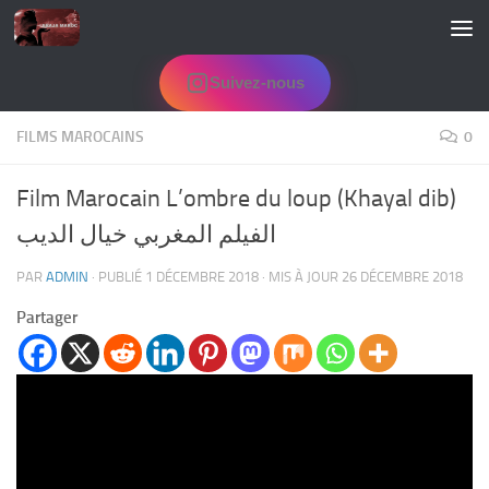
Skip to content
Suivez-nous
FILMS MAROCAINS
0
Film Marocain L’ombre du loup (Khayal dib)
الفيلم المغربي خيال الديب
PAR
ADMIN
· PUBLIÉ
1 DÉCEMBRE 2018
· MIS À JOUR
26 DÉCEMBRE 2018
Partager