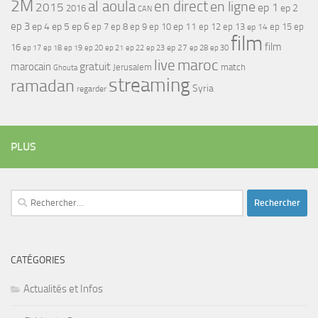
2M
al aoula
en direct
en ligne
2015
ep 1
ep 2
2016
CAN
ep 3
ep 4
ep 5
ep 6
ep 7
ep 11
ep 8
ep 9
ep 10
ep 12
ep 13
ep 15
ep
ep 14
film
film
16
ep 17
ep 21
ep 27
ep 18
ep 19
ep 20
ep 22
ep 23
ep 28
ep 30
maroc
live
gratuit
marocain
Jerusalem
match
Ghouta
streaming
ramadan
Syria
regarder
PLUS
Rechercher :
CATÉGORIES
Actualités et Infos