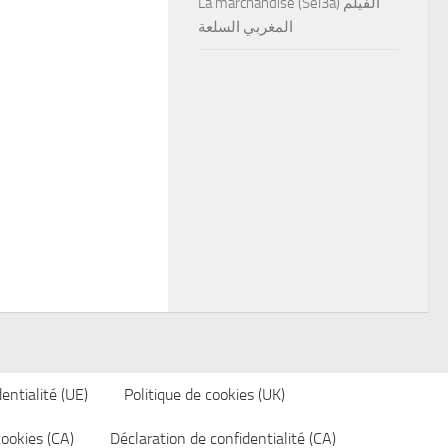
La marchandise (Sel3a) الفيلم
المغربي السلعة
entialité (UE)
Politique de cookies (UK)
cookies (CA)
Déclaration de confidentialité (CA)