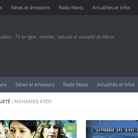
s
Séries et émissions
Radio Maroc
Actualités et Infos
vidéos , TV en ligne , recettes , astuces et actualité du Maroc
ains
Séries et émissions
Radio Maroc
Actualités et Infos
UETÉ :
MOHAMED ATEFI
0