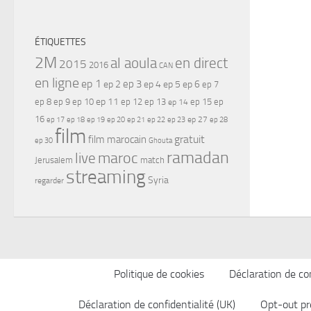
ÉTIQUETTES
2M
al aoula
en direct
2015
2016
CAN
en ligne
ep 1
ep 3
ep 2
ep 4
ep 5
ep 6
ep 7
ep 11
ep 8
ep 9
ep 10
ep 12
ep 13
ep 15
ep
ep 14
16
ep 17
ep 21
ep 27
ep 18
ep 19
ep 20
ep 22
ep 23
ep 28
film
gratuit
film marocain
ep 30
Ghouta
ramadan
maroc
live
Jerusalem
match
streaming
Syria
regarder
Politique de cookies
Déclaration de con
Déclaration de confidentialité (UK)
Opt-out pr