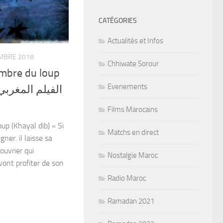
CATÉGORIES
Actualités et Infos
MBRE 2018
Chhiwate Sorour
ombre du loup
Evenements
Films Marocains
up (Khayal dib) « Si
Matchs en direct
ner. il laisse sa
uvrier qui
Nostalgie Maroc
 vont profiter de son
Radio Maroc
Ramadan 2021