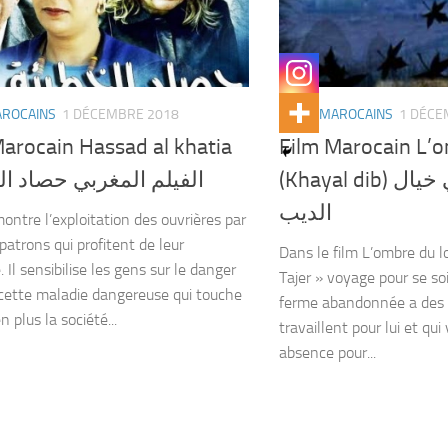
AROCAINS
1 DÉCEMBRE 2018
FILMS MAROCAINS
1 DÉCE
arocain Hassad al khatia
Film Marocain L’
(Khayal dib) الفيلم المغربي خيال
الفيلم المغربي حصاد ال
الديب
montre l’exploitation des ouvrières par
patrons qui profitent de leur
Dans le film L’ombre du lo
 Il sensibilise les gens sur le danger
Tajer » voyage pour se soig
 cette maladie dangereuse qui touche
ferme abandonnée a des o
n plus la société...
travaillent pour lui et qui
absence pour...