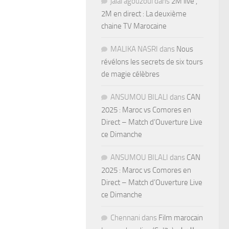
jalal agouzoul
dans
2M live ,
2M en direct : La deuxième
chaine TV Marocaine
MALIKA NASRI
dans
Nous
révélons les secrets de six tours
de magie célèbres
ANSUMOU BILALI
dans
CAN
2025 : Maroc vs Comores en
Direct – Match d’Ouverture Live
ce Dimanche
ANSUMOU BILALI
dans
CAN
2025 : Maroc vs Comores en
Direct – Match d’Ouverture Live
ce Dimanche
Chennani
dans
Film marocain