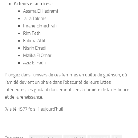
Acteurs et actrices :
Assma El Hadrami
Jalila Talemsi
Imane Elmechrafi
Rim Fethi
Fatima Attif
Nisrin Erradi
Malika El Omari
Aziz El Fadili
Plongez dans l’univers de ces femmes en quête de guérison, où
l’amitié devient un phare dans l’obscurité de leurs luttes
intérieures, les guidant doucement vers la lumière de la résilience
et de la renaissance.
(Visité 1577 fois, 1 aujourd'hui)