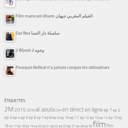
Film marocain Jihane الفيلم المغربي جيهان
Dar Nsa سلسلة دار النسا
2 Wjouh 2 وجوه
Pourquoi BeReal n’a jamais conquis les utilisateurs
ÉTIQUETTES
2M
al aoula
en direct
en ligne
2015
ep 1
ep 2
2016
CAN
ep 3
ep 4
ep 5
ep 6
ep 7
ep 11
ep 8
ep 9
ep 10
ep 12
ep 13
ep 15
ep
ep 14
film
film
16
ep 17
ep 21
ep 27
ep 18
ep 19
ep 20
ep 22
ep 23
ep 28
ep 30