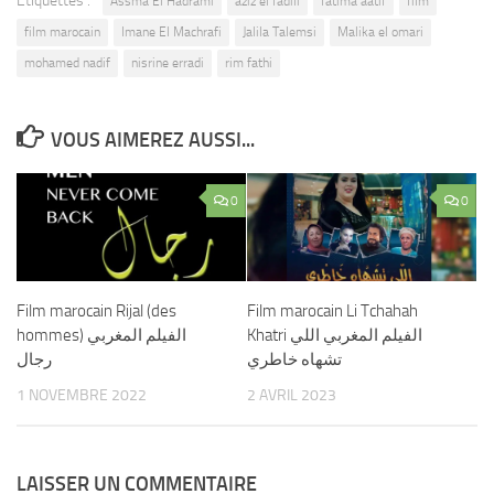
Étiquettes :
Assma El Hadrami
aziz el fadili
fatima aatif
film
film marocain
Imane El Machrafi
Jalila Talemsi
Malika el omari
mohamed nadif
nisrine erradi
rim fathi
VOUS AIMEREZ AUSSI...
0
0
Film marocain Rijal (des
Film marocain Li Tchahah
Khatri الفيلم المغربي اللي
hommes) الفيلم المغربي
تشهاه خاطري
رجال
1 NOVEMBRE 2022
2 AVRIL 2023
LAISSER UN COMMENTAIRE