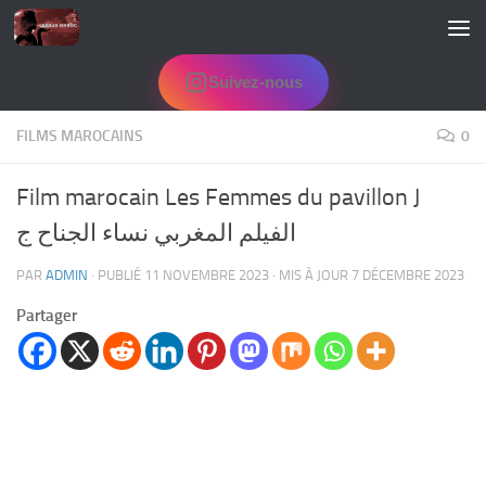
Skip to content
Suivez-nous
FILMS MAROCAINS
0
Film marocain Les Femmes du pavillon J
الفيلم المغربي نساء الجناح ج
PAR
ADMIN
· PUBLIÉ
11 NOVEMBRE 2023
· MIS À JOUR
7 DÉCEMBRE 2023
Partager