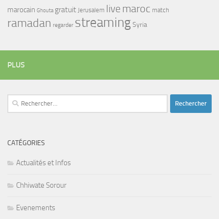
maroc
live
gratuit
marocain
Jerusalem
match
Ghouta
streaming
ramadan
Syria
regarder
PLUS
Rechercher :
CATÉGORIES
Actualités et Infos
Chhiwate Sorour
Evenements