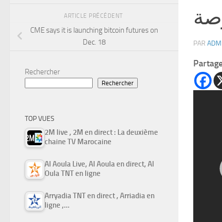
صة
ARTICLE PRÉCÉDENT
CME says it is launching bitcoin futures on
Dec. 18
PAR
ADM
Partag
Rechercher
Rechercher
TOP VUES
2M live , 2M en direct : La deuxième
chaine TV Marocaine
Al Aoula Live, Al Aoula en direct, Al
Oula TNT en ligne
Arryadia TNT en direct , Arriadia en
ligne ,…