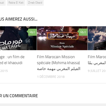
uzi
Rabie El Kati
Zineb Obeid
S AIMEREZ AUSSI...
0
0
ge : un film de
Film Marocain Mission
Film Maro
 el khaouidi
spéciale (Mohima khassa)
لمغربي يمّا
الفيلم المغربي مهمة خاصة
T 2015
9 JUILLET 2
1 DÉCEMBRE 2018
ER UN COMMENTAIRE