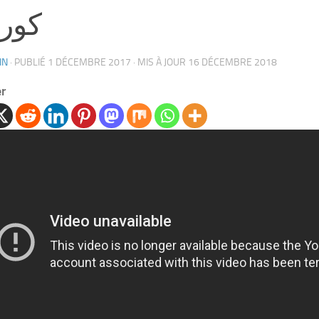
كور
IN
· PUBLIÉ
1 DÉCEMBRE 2017
· MIS À JOUR
16 DÉCEMBRE 2018
er