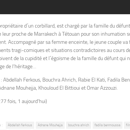
ropriétaire d´un corbillard, est chargé par la famille du défun
e leur proche de Marrakech à Tétouan pour son inhumation su
nt. Accompagné par sa femme enceinte, le jeune couple va f
nts tragi-comiques et situations contradictoires au cours de
ivent de la cupidité et l´égoïsme de la famille du défunt qui 
age de l’héritage…
 : Abdellah Ferkous, Bouchra Ahrich, Rabie El Kati, Fadila B
Adnane Mouhejja, Khouloud El Bittioui et Omar Azzouzi.
277 fois, 1 aujourd'hui)
 :
Abdellah ferkous
Adnane Mouhejja
bouchra ahrich
fadila benmoussa
fi