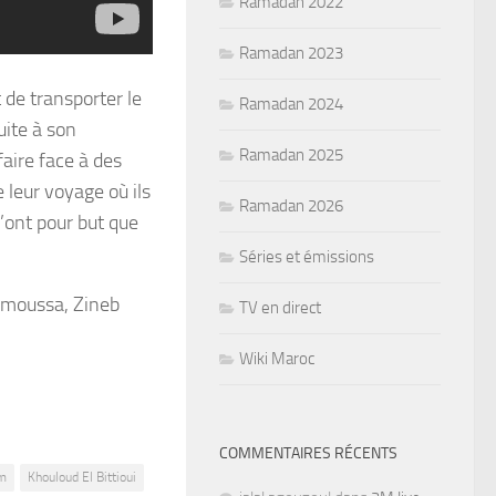
Ramadan 2022
Ramadan 2023
t de transporter le
Ramadan 2024
ite à son
Ramadan 2025
aire face à des
 leur voyage où ils
Ramadan 2026
n’ont pour but que
Séries et émissions
enmoussa, Zineb
TV en direct
Wiki Maroc
COMMENTAIRES RÉCENTS
lm
Khouloud El Bittioui