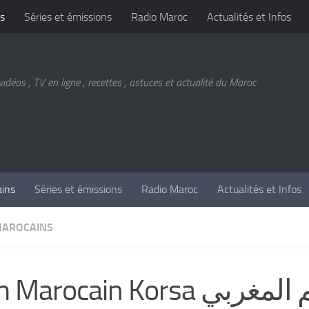
s
Séries et émissions
Radio Maroc
Actualités et Infos
vidéos , TV en ligne , recettes , astuces et actualité du Maroc
ains
Séries et émissions
Radio Maroc
Actualités et Infos
MAROCAINS
Marocain Korsa الفيلم المغربي