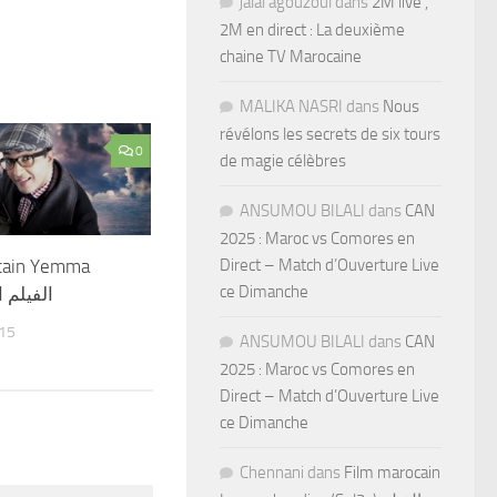
jalal agouzoul
dans
2M live ,
2M en direct : La deuxième
chaine TV Marocaine
MALIKA NASRI
dans
Nous
révélons les secrets de six tours
0
de magie célèbres
ANSUMOU BILALI
dans
CAN
2025 : Maroc vs Comores en
cain Yemma
Direct – Match d’Ouverture Live
ce Dimanche
الفيلم ا
015
ANSUMOU BILALI
dans
CAN
2025 : Maroc vs Comores en
Direct – Match d’Ouverture Live
ce Dimanche
Chennani
dans
Film marocain