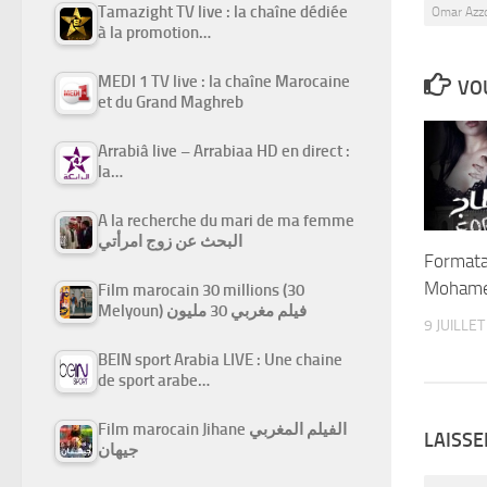
Tamazight TV live : la chaîne dédiée
Omar Azzo
à la promotion…
MEDI 1 TV live : la chaîne Marocaine
VOU
et du Grand Maghreb
Arrabiâ live – Arrabiaa HD en direct :
la…
A la recherche du mari de ma femme
البحث عن زوج امرأتي
Formata
Mohamed
Film marocain 30 millions (30
Melyoun) فيلم مغربي 30 مليون
9 JUILLE
BEIN sport Arabia LIVE : Une chaine
de sport arabe…
Film marocain Jihane الفيلم المغربي
LAISS
جيهان