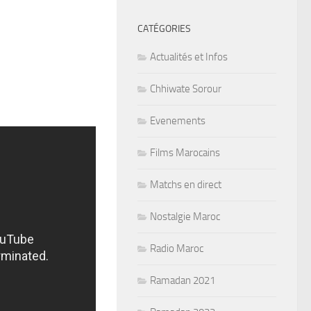
CATÉGORIES
Actualités et Infos
Chhiwate Sorour
Evenements
Films Marocains
Matchs en direct
Nostalgie Maroc
Radio Maroc
Ramadan 2021