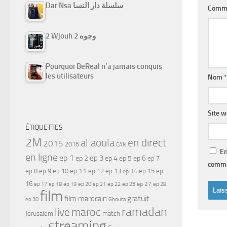
Dar Nsa سلسلة دار النسا
Comm
2 Wjouh 2 وجوه
Pourquoi BeReal n’a jamais conquis
les utilisateurs
Nom
*
Site 
ÉTIQUETTES
2M
al aoula
en direct
2015
2016
CAN
En
en ligne
ep 1
ep 3
ep 2
ep 4
ep 5
ep 6
ep 7
comme
ep 11
ep 8
ep 9
ep 10
ep 12
ep 13
ep 15
ep
ep 14
16
ep 17
ep 21
ep 27
ep 18
ep 19
ep 20
ep 22
ep 23
ep 28
film
gratuit
film marocain
ep 30
Ghouta
ramadan
maroc
live
Jerusalem
match
streaming