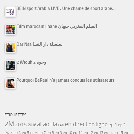
BEIN sport Arabia LIVE : Une chaine de sport arabe…
Film marocain Jihane الفيلم المغربي جيهان
Dar Nsa سلسلة دار النسا
2 Wjouh 2 وجوه
Pourquoi BeReal n’a jamais conquis les utilisateurs
ÉTIQUETTES
2M
al aoula
en direct
en ligne
2015
ep 1
ep 2
2016
CAN
ep 3
ep 4
ep 5
ep 6
ep 7
ep 11
ep 8
ep 9
ep 10
ep 12
ep 13
ep 15
ep
ep 14