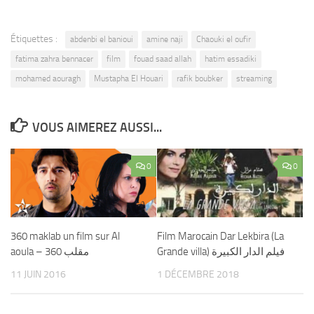
Étiquettes :
abdenbi el banioui
amine naji
Chaouki el oufir
fatima zahra bennacer
film
fouad saad allah
hatim essadiki
mohamed aouragh
Mustapha El Houari
rafik boubker
streaming
VOUS AIMEREZ AUSSI...
0
0
360 maklab un film sur Al
Film Marocain Dar Lekbira (La
aoula – 360 مقلب
Grande villa) فيلم الدار الكبيرة
11 JUIN 2016
1 DÉCEMBRE 2018