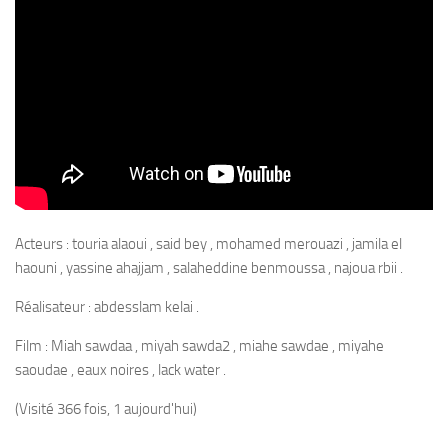
Acteurs : touria alaoui , said bey , mohamed merouazi , jamila el
haouni , yassine ahajjam , salaheddine benmoussa , najoua rbii .
Réalisateur : abdesslam kelai .
Film : Miah sawdaa , miyah sawda2 , miahe sawdae , miyahe
saoudae , eaux noires , lack water .
(Visité 366 fois, 1 aujourd'hui)