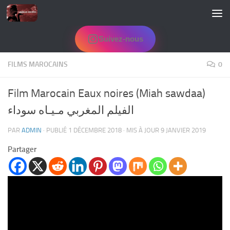
Skip to content
Suivez-nous
FILMS MAROCAINS
0
Film Marocain Eaux noires (Miah sawdaa)
الفيلم المغربي مـيـاه سوداء
PAR
ADMIN
· PUBLIÉ
1 DÉCEMBRE 2018
· MIS À JOUR
9 JANVIER 2019
Partager