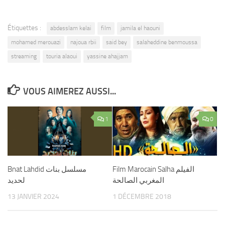
Étiquettes :
abdesslam kelai
film
jamila el haouni
mohamed merouazi
najoua rbii
said bey
salaheddine benmoussa
streaming
touria alaoui
yassine ahajjam
VOUS AIMEREZ AUSSI...
1
0
Film Marocain Salha الفيلم
Bnat Lahdid مسلسل بنات
المغربي الصالحة
لحديد
13 JANVIER 2024
1 DÉCEMBRE 2018