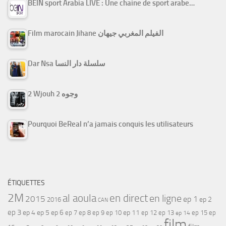
BEIN sport Arabia LIVE : Une chaine de sport arabe…
Film marocain Jihane الفيلم المغربي جيهان
Dar Nsa سلسلة دار النسا
2 Wjouh 2 وجوه
Pourquoi BeReal n’a jamais conquis les utilisateurs
ÉTIQUETTES
2M
al aoula
en direct
en ligne
2015
ep 1
ep 2
2016
CAN
ep 3
ep 4
ep 5
ep 6
ep 7
ep 11
ep 8
ep 9
ep 10
ep 12
ep 13
ep 15
ep
ep 14
film