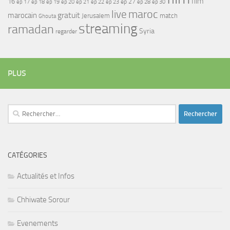
film
16
ep 17
ep 21
ep 27
ep 18
ep 19
ep 20
ep 22
ep 23
ep 28
ep 30
maroc
live
gratuit
marocain
Jerusalem
match
Ghouta
streaming
ramadan
Syria
regarder
PLUS
Rechercher :
CATÉGORIES
Actualités et Infos
Chhiwate Sorour
Evenements