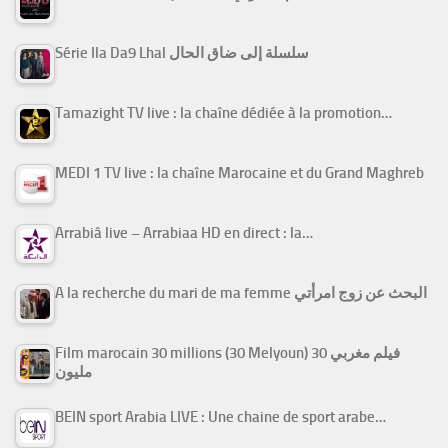
Série Ila Da9 Lhal سلسلة إلى ضاق الحال
Tamazight TV live : la chaîne dédiée à la promotion…
MEDI 1 TV live : la chaîne Marocaine et du Grand Maghreb
Arrabiâ live – Arrabiaa HD en direct : la…
A la recherche du mari de ma femme البحث عن زوج امرأتي
Film marocain 30 millions (30 Melyoun) فيلم مغربي 30
مليون
BEIN sport Arabia LIVE : Une chaine de sport arabe…