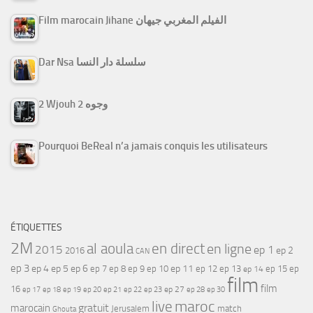
Film marocain Jihane الفيلم المغربي جيهان
Dar Nsa سلسلة دار النسا
2 Wjouh 2 وجوه
Pourquoi BeReal n’a jamais conquis les utilisateurs
ÉTIQUETTES
2M
al aoula
en direct
en ligne
2015
ep 1
ep 2
2016
CAN
ep 3
ep 4
ep 5
ep 6
ep 7
ep 11
ep 8
ep 9
ep 10
ep 12
ep 13
ep 15
ep
ep 14
film
film
16
ep 17
ep 21
ep 27
ep 18
ep 19
ep 20
ep 22
ep 23
ep 28
ep 30
maroc
live
gratuit
marocain
Jerusalem
match
Ghouta