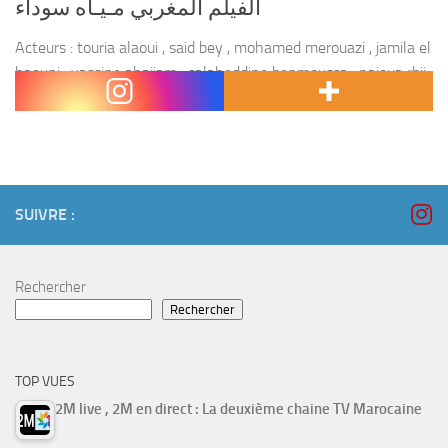
الفيلم المغربي مـيـاه سوداء
Acteurs : touria alaoui , said bey , mohamed merouazi , jamila el
haouni , yassine ahajjam , salaheddine benmoussa , najoua rbii .
Réalisateur : abdesslam kelai . Film : Miah sawdaa ,...
SUIVRE :
Rechercher
Rechercher
TOP VUES
2M live , 2M en direct : La deuxième chaine TV Marocaine