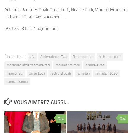
Acteurs : Rachid El Ouali, Omar Lotfi, Nisrine Radi, Mourad Hmimou,
Hicham El Ouali, Samia Akariou …
(Visité 443 fois, 1 aujourd'hui)
Étiquettes :
2M
Abderrahman Tazi
film marocain
hicham el ouali
Mohamed abderrahmane tazi
mourad hmimou
nisrine erradi
nisrine radi
Omar Lotfi
rachid el ouali
ramadan
ramadan 2020
samia akariou
VOUS AIMEREZ AUSSI...
0
0