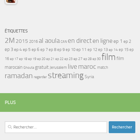
ÉTIQUETTES
2M
al aoula
en direct
en ligne
2015
ep 1
ep 2
2016
CAN
ep 3
ep 4
ep 5
ep 6
ep 7
ep 11
ep 8
ep 9
ep 10
ep 12
ep 13
ep 15
ep
ep 14
film
film
16
ep 17
ep 21
ep 27
ep 18
ep 19
ep 20
ep 22
ep 23
ep 28
ep 30
maroc
live
gratuit
marocain
Jerusalem
match
Ghouta
streaming
ramadan
Syria
regarder
PLUS
Rechercher :