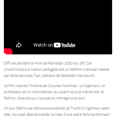
Diffusé pendant le mois de Ramadan 2020 sur 2M, Dar
Lmechrouka (La maison partagée) est un téléfilm marocain réalisé
par Abderahmane Tazi, scénario de Abdelilah Hamdouchi.
Le film raconte l’histoire de 3 jeunes hommes , un ingénieur, un
professeur et un informaticien qui vivent sous le même toit, et
Rahma , la jeune qui s’occupe du ménage pour eux.
Un jour Rahma se retrouvera enceinte de Toufik (L’ingénieur selon
elle), qui avait déjà demander la main d’une autre femme (Asmae) !