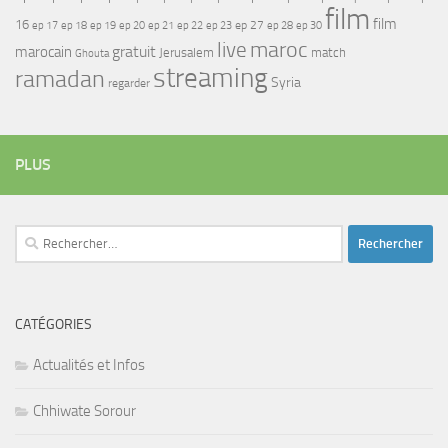
film
film
16
ep 17
ep 21
ep 27
ep 18
ep 19
ep 20
ep 22
ep 23
ep 28
ep 30
maroc
live
gratuit
marocain
Jerusalem
match
Ghouta
streaming
ramadan
Syria
regarder
PLUS
Rechercher :
CATÉGORIES
Actualités et Infos
Chhiwate Sorour