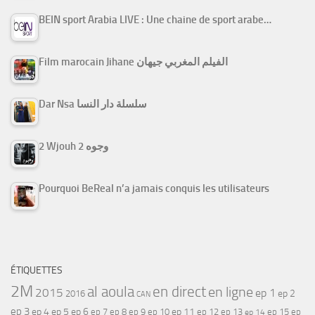
BEIN sport Arabia LIVE : Une chaine de sport arabe…
Film marocain Jihane الفيلم المغربي جيهان
Dar Nsa سلسلة دار النسا
2 Wjouh 2 وجوه
Pourquoi BeReal n’a jamais conquis les utilisateurs
ÉTIQUETTES
2M
al aoula
en direct
en ligne
2015
ep 1
ep 2
2016
CAN
ep 3
ep 4
ep 5
ep 6
ep 7
ep 11
ep 8
ep 9
ep 10
ep 12
ep 13
ep 15
ep
ep 14