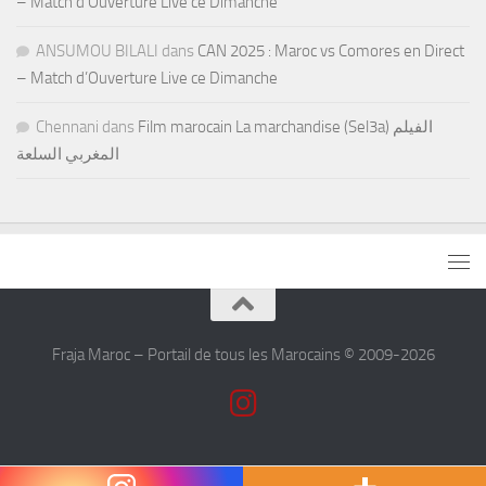
– Match d’Ouverture Live ce Dimanche
ANSUMOU BILALI
dans
CAN 2025 : Maroc vs Comores en Direct
– Match d’Ouverture Live ce Dimanche
Chennani
dans
Film marocain La marchandise (Sel3a) الفيلم
المغربي السلعة
Fraja Maroc – Portail de tous les Marocains © 2009-2026