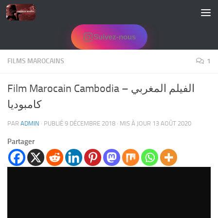
Skip to content
Suivez-nous
FILMS MAROCAINS
1
Film Marocain Cambodia – الفيلم المغربي
كامبوديا
PAR
ADMIN
· PUBLIÉ
9 DÉCEMBRE 2018
· MIS À JOUR
13 AOÛT 2020
Partager