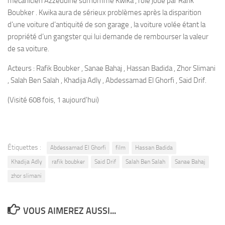
mécanicien Azzeddine surnommé Kwika , rôle joué par Rafik
Boubker . Kwika aura de sérieux problèmes après la disparition
d’une voiture d’antiquité de son garage , la voiture volée étant la
propriété d’un gangster qui lui demande de rembourser la valeur
de sa voiture.
Acteurs : Rafik Boubker , Sanae Bahaj , Hassan Badida , Zhor Slimani
, Salah Ben Salah , Khadija Adly , Abdessamad El Ghorfi , Said Drif.
(Visité 608 fois, 1 aujourd'hui)
Étiquettes :
Abdessamad El Ghorfi
film
Hassan Badida
Khadija Adly
rafik boubker
Said Drif
Salah Ben Salah
Sanae Bahaj
zhor slimani
VOUS AIMEREZ AUSSI...