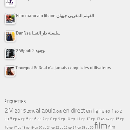
Film marocain Jihane الفيلم المغربي جيهان
Dar Nsa سلسلة دار النسا
2 Wjouh 2 وجوه
Pourquoi BeReal n’a jamais conquis les utilisateurs
ÉTIQUETTES
2M
al aoula
en direct
en ligne
2015
ep 1
ep 2
2016
CAN
ep 3
ep 4
ep 5
ep 6
ep 7
ep 11
ep 8
ep 9
ep 10
ep 12
ep 13
ep 15
ep
ep 14
film
film
16
ep 17
ep 21
ep 27
ep 18
ep 19
ep 20
ep 22
ep 23
ep 28
ep 30