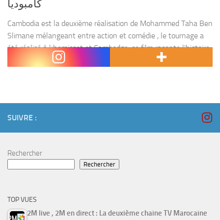
كامبوديا
Cambodia est la deuxième réalisation de Mohammed Taha Ben
Slimane mélangeant entre action et comédie , le tournage a
été réalisé à khemisset et Cambodge. ce film raconte l’histoire
d’un mécanicien Azzeddine surnommé Kwika...
SUIVRE :
Rechercher
Rechercher
TOP VUES
2M live , 2M en direct : La deuxième chaine TV Marocaine