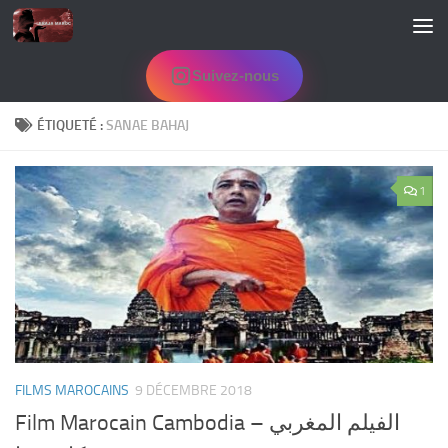
Skip to content
Suivez-nous
ÉTIQUETÉ :
SANAE BAHAJ
1
FILMS MAROCAINS
9 DÉCEMBRE 2018
Film Marocain Cambodia – الفيلم المغربي