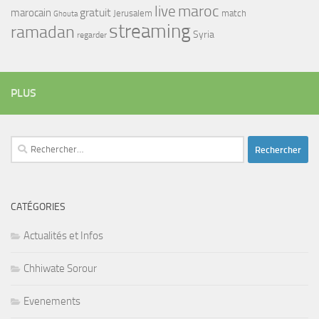
maroc
live
gratuit
marocain
Jerusalem
match
Ghouta
streaming
ramadan
Syria
regarder
PLUS
Rechercher :
CATÉGORIES
Actualités et Infos
Chhiwate Sorour
Evenements