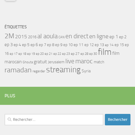
ÉTIQUETTES
2M
al aoula
en direct
en ligne
2015
ep 1
ep 2
2016
CAN
ep 3
ep 4
ep 5
ep 6
ep 7
ep 11
ep 8
ep 9
ep 10
ep 12
ep 13
ep 15
ep
ep 14
film
film
16
ep 17
ep 21
ep 27
ep 18
ep 19
ep 20
ep 22
ep 23
ep 28
ep 30
maroc
live
gratuit
marocain
Jerusalem
match
Ghouta
streaming
ramadan
Syria
regarder
PLUS
Rechercher :