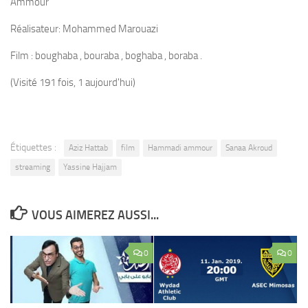
Ammour
Réalisateur: Mohammed Marouazi
Film : boughaba , bouraba , boghaba , boraba .
(Visité 191 fois, 1 aujourd'hui)
Étiquettes :
Aziz Hattab
film
Hammadi ammour
Sanaa Akroud
streaming
Yassine Hajjam
VOUS AIMEREZ AUSSI...
0
0