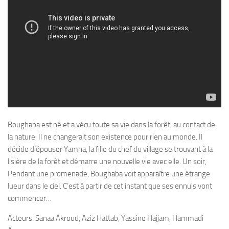
Boughaba est né et a vécu toute sa vie dans la forêt, au contact de
la nature. Il ne changerait son existence pour rien au monde. Il
décide d’épouser Yamna, la fille du chef du village se trouvant à la
lisière de la forêt et démarre une nouvelle vie avec elle. Un soir,
Pendant une promenade, Boughaba voit apparaître une étrange
lueur dans le ciel. C’est à partir de cet instant que ses ennuis vont
commencer…
Acteurs: Sanaa Akroud, Aziz Hattab, Yassine Hajjam, Hammadi