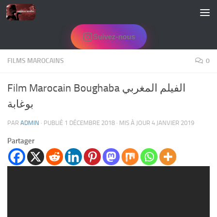
Skip to content
Suivez-nous
FILMS MAROCAINS
0
Film Marocain Boughaba الفيلم المغربي
بوغابة
PAR
ADMIN
· PUBLIÉ
1 DÉCEMBRE 2018
· MIS À JOUR
4 JANVIER 2019
Partager