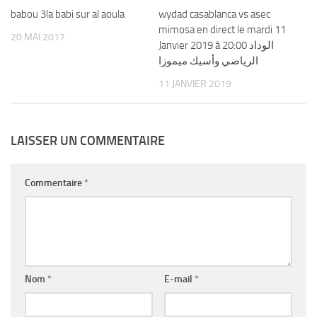
babou 3la babi sur al aoula
wydad casablanca vs asec
mimosa en direct le mardi 11
20 MAI 2017
Janvier 2019 à 20:00 الوداد
الرياضي وأسيك ميموزا
11 JANVIER 2019
LAISSER UN COMMENTAIRE
Commentaire
*
Nom
*
E-mail
*