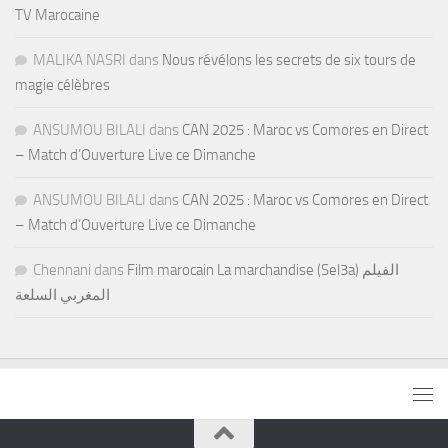
TV Marocaine
MALIKA NASRI
dans
Nous révélons les secrets de six tours de
magie célèbres
ANSUMOU BILALI
dans
CAN 2025 : Maroc vs Comores en Direct
– Match d’Ouverture Live ce Dimanche
ANSUMOU BILALI
dans
CAN 2025 : Maroc vs Comores en Direct
– Match d’Ouverture Live ce Dimanche
Chennani
dans
Film marocain La marchandise (Sel3a) الفيلم
المغربي السلعة