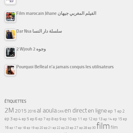
Film marocain Jihane الفيلم المغربي جيهان
Dar Nsa سلسلة دار النسا
2 Wjouh 2 وجوه
Pourquoi BeReal n’a jamais conquis les utilisateurs
ÉTIQUETTES
2M
al aoula
en direct
en ligne
2015
ep 1
ep 2
2016
CAN
ep 3
ep 4
ep 5
ep 6
ep 7
ep 11
ep 8
ep 9
ep 10
ep 12
ep 13
ep 15
ep
ep 14
film
film
16
ep 17
ep 21
ep 27
ep 18
ep 19
ep 20
ep 22
ep 23
ep 28
ep 30