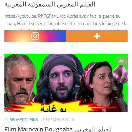
الفيلم المغربي السمفونية المغربية
https://youtu.be/RhTGFqXLKqc Après avoir fait la guerre au
Liban, Hamid se sent coupable d’être tombé dans le piège de la
guerre, d’avoir osé tuer… Il décide avec un groupe de marginaux
de créer la symphonie...
0
FILMS MAROCAINS
1 DÉCEMBRE 2018
Film Marocain Boughaba الفيلم المغربي