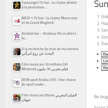
Su
Tamazight TV live : la chaîne dédiée
]]>
à la promotion…
Vid
MEDI 1 TV live : la chaîne Marocaine
et du Grand Maghreb
Haz
San
Arrabiâ live – Arrabiaa HD en direct :
Gun
la…
Dwe
A la recherche du mari de ma femme
البحث عن زوج امرأتي
Dw
Li
Film marocain 30 millions (30
Ra
Melyoun) فيلم مغربي 30 مليون
BEIN sport Arabia LIVE : Une chaine
de sport arabe…
Film marocain Jihane الفيلم المغربي
Be taug
جيهان
(Visité 