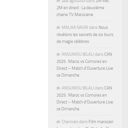
jalal agouzoul
dans
2M live ,
2M en direct : La deuxième
chaine TV Marocaine
MALIKA NASRI
dans
Nous
révélons les secrets de six tours
de magie célèbres
ANSUMOU BILALI
dans
CAN
2025 : Maroc vs Comores en
Direct – Match d’Ouverture Live
ce Dimanche
ANSUMOU BILALI
dans
CAN
2025 : Maroc vs Comores en
Direct – Match d’Ouverture Live
ce Dimanche
Chennani
dans
Film marocain