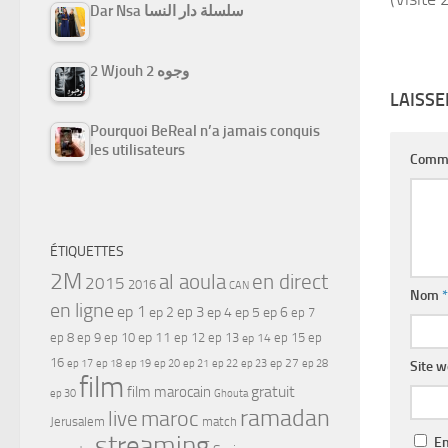
Dar Nsa سلسلة دار النسا
2 Wjouh 2 وجوه
LAISS
Pourquoi BeReal n’a jamais conquis
les utilisateurs
Comm
ÉTIQUETTES
2M
al aoula
en direct
2015
2016
CAN
Nom
*
en ligne
ep 1
ep 3
ep 2
ep 4
ep 5
ep 6
ep 7
ep 11
ep 8
ep 9
ep 10
ep 12
ep 13
ep 15
ep
ep 14
16
ep 17
ep 21
ep 27
ep 18
ep 19
ep 20
ep 22
ep 23
ep 28
Site 
film
gratuit
film marocain
ep 30
Ghouta
ramadan
maroc
live
Jerusalem
match
streaming
En