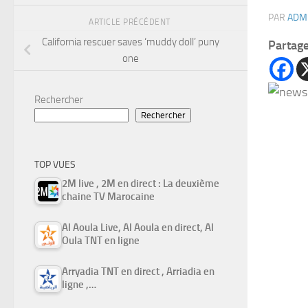
PAR
ADM
ARTICLE PRÉCÉDENT
California rescuer saves ‘muddy doll’ puny
Partag
one
Rechercher
Rechercher
TOP VUES
2M live , 2M en direct : La deuxième
chaine TV Marocaine
Al Aoula Live, Al Aoula en direct, Al
Oula TNT en ligne
Arryadia TNT en direct , Arriadia en
ligne ,…