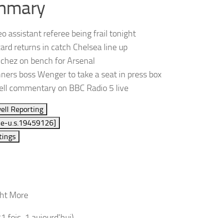
mmary
eo assistant referee being frail tonight
ard returns in catch Chelsea line up
chez on bench for Arsenal
ners boss Wenger to take a seat in press box
ll commentary on BBC Radio 5 live
ell Reporting
ne-u.s.19459126]
tings
ht More
21 fois, 1 aujourd'hui)