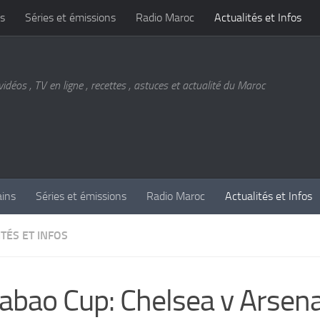
s
Séries et émissions
Radio Maroc
Actualités et Infos
vidéos , TV en ligne , recettes , astuces et actualité du Maroc
ains
Séries et émissions
Radio Maroc
Actualités et Infos
TÉS ET INFOS
abao Cup: Chelsea v Arsena