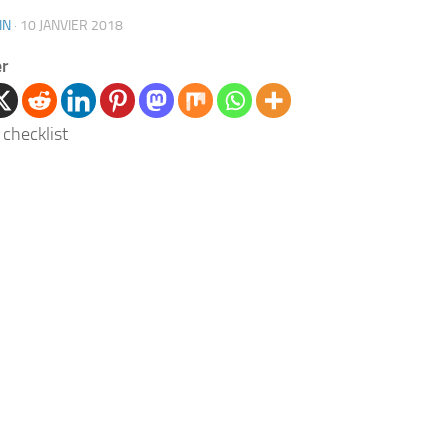
IN
·
10 JANVIER 2018
er