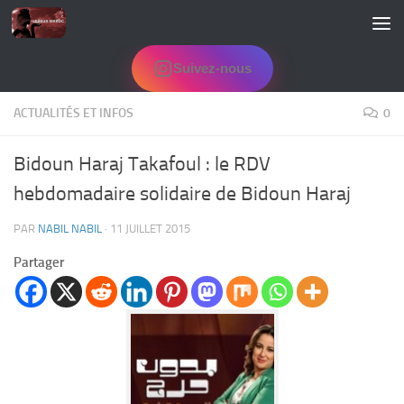
Skip to content
Suivez-nous
ACTUALITÉS ET INFOS
0
Bidoun Haraj Takafoul : le RDV
hebdomadaire solidaire de Bidoun Haraj
PAR
NABIL NABIL
·
11 JUILLET 2015
Partager