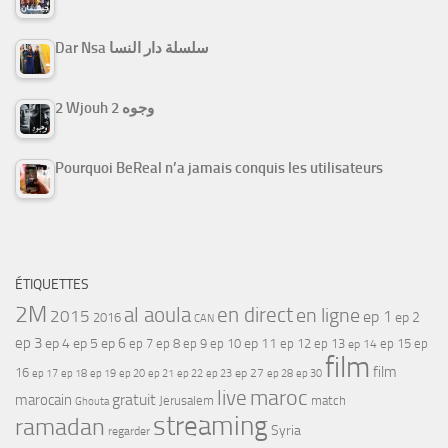
Dar Nsa سلسلة دار النسا
2 Wjouh 2 وجوه
Pourquoi BeReal n’a jamais conquis les utilisateurs
ÉTIQUETTES
2M
al aoula
en direct
en ligne
2015
ep 1
ep 2
2016
CAN
ep 3
ep 4
ep 5
ep 6
ep 7
ep 11
ep 8
ep 9
ep 10
ep 12
ep 13
ep 15
ep
ep 14
film
film
16
ep 17
ep 21
ep 27
ep 18
ep 19
ep 20
ep 22
ep 23
ep 28
ep 30
maroc
live
gratuit
marocain
Jerusalem
match
Ghouta
streaming
ramadan
Syria
regarder