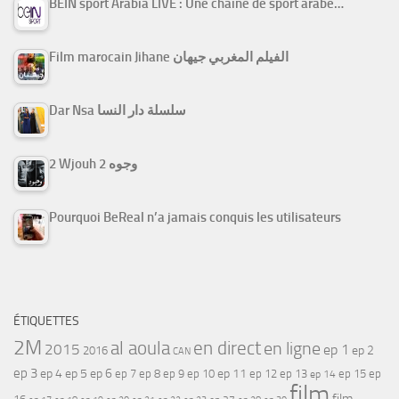
BEIN sport Arabia LIVE : Une chaine de sport arabe…
Film marocain Jihane الفيلم المغربي جيهان
Dar Nsa سلسلة دار النسا
2 Wjouh 2 وجوه
Pourquoi BeReal n’a jamais conquis les utilisateurs
ÉTIQUETTES
2M
al aoula
en direct
en ligne
2015
ep 1
ep 2
2016
CAN
ep 3
ep 4
ep 5
ep 6
ep 7
ep 11
ep 8
ep 9
ep 10
ep 12
ep 13
ep 15
ep
ep 14
film