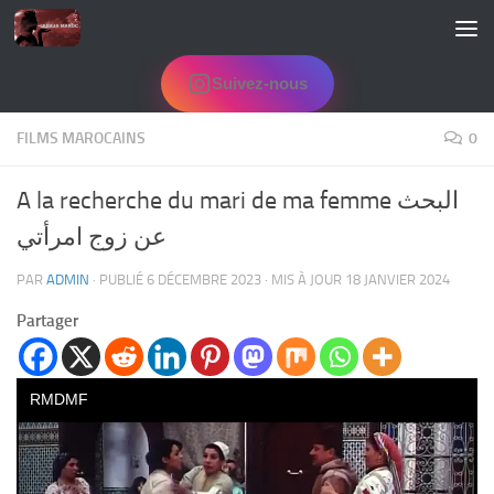
Skip to content
Suivez-nous
FILMS MAROCAINS
0
A la recherche du mari de ma femme البحث
عن زوج امرأتي
PAR
ADMIN
· PUBLIÉ
6 DÉCEMBRE 2023
· MIS À JOUR
18 JANVIER 2024
Partager