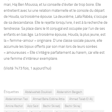
mari, Haj Ben Moussa, et lui conseille d’éviter de trop boire. Elle
entretient avec lui une relation maternelle et le console du départ
de Houda, sa troisième épouse. La deuxième, Lalla Rabéa, s’occupe
de sa descendance. Elle le rejette lorsqu’ivre, il est à la recherche de
tendresse. Sa place dans le lit conjugal est occupée par l’un de ses
enfants en bas âge. La troisième épouse, Houda, la plus jeune, est
la « femme-amour » originaire. D’une classe sociale pauvre, elle
accumule les bijoux offerts par son mari lors de leurs soirées
« amoureuses » Elle s’intègre parfaitement au harem, car elle est
une femme d’intérieur exemplaire.
(Visité 7473 fois, 1 aujourd'hui)
Étiquettes :
Abdelwahab Doukkali
Abderrahim Bargach
Abderrahman Tazi
Ahmed Baha Eddine Attia
Ahmed Taïeb El Alj
Amina Rachid
Aziz Saïd
Bachir Skiredj
Bachir Skirej