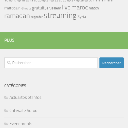
film
16
ep 17
ep 21
ep 27
ep 18
ep 19
ep 20
ep 22
ep 23
ep 28
ep 30
maroc
live
gratuit
marocain
Jerusalem
match
Ghouta
streaming
ramadan
Syria
regarder
PLUS
Rechercher :
CATÉGORIES
Actualités et Infos
Chhiwate Sorour
Evenements