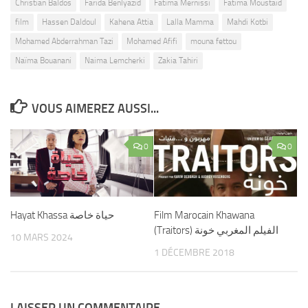
Christian Baldos
Farida Benlyazid
Fatima Mernissi
Fatima Moustaid
film
Hassen Daldoul
Kahena Attia
Lalla Mamma
Mahdi Kotbi
Mohamed Abderrahman Tazi
Mohamed Afifi
mouna fettou
Naïma Bouanani
Naima Lemcherki
Zakia Tahiri
VOUS AIMEREZ AUSSI...
0
0
Hayat Khassa حياة خاصة
Film Marocain Khawana
(Traitors) الفيلم المغربي خونة
10 MARS 2024
1 DÉCEMBRE 2018