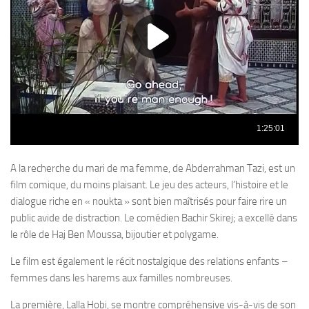
A la recherche du mari de ma femme, de Abderrahman Tazi, est un
film comique, du moins plaisant. Le jeu des acteurs, l’histoire et le
dialogue riche en « noukta » sont bien maîtrisés pour faire rire un
public avide de distraction. Le comédien Bachir Skirej; a excellé dans
le rôle de Haj Ben Moussa, bijoutier et polygame.
Le film est également le récit nostalgique des relations enfants –
femmes dans les harems aux familles nombreuses.
La première, Lalla Hobi, se montre compréhensive vis-à-vis de son