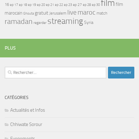
film
film
16
ep 17
ep 21
ep 27
ep 18
ep 19
ep 20
ep 22
ep 23
ep 28
ep 30
maroc
live
gratuit
marocain
Jerusalem
match
Ghouta
streaming
ramadan
Syria
regarder
PLUS
Rechercher :
CATÉGORIES
Actualités et Infos
Chhiwate Sorour
Evenements