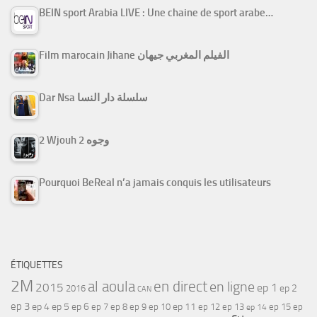
BEIN sport Arabia LIVE : Une chaine de sport arabe…
Film marocain Jihane الفيلم المغربي جيهان
Dar Nsa سلسلة دار النسا
2 Wjouh 2 وجوه
Pourquoi BeReal n’a jamais conquis les utilisateurs
ÉTIQUETTES
2M
al aoula
en direct
en ligne
2015
ep 1
ep 2
2016
CAN
ep 3
ep 4
ep 5
ep 6
ep 7
ep 11
ep 8
ep 9
ep 10
ep 12
ep 13
ep 15
ep
ep 14