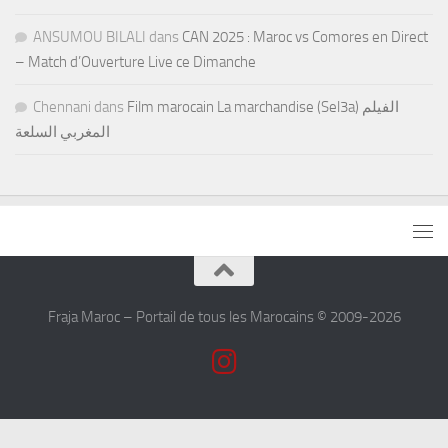
ANSUMOU BILALI
dans
CAN 2025 : Maroc vs Comores en Direct
– Match d’Ouverture Live ce Dimanche
Chennani
dans
Film marocain La marchandise (Sel3a) الفيلم
المغربي السلعة
Fraja Maroc – Portail de tous les Marocains © 2009-2026