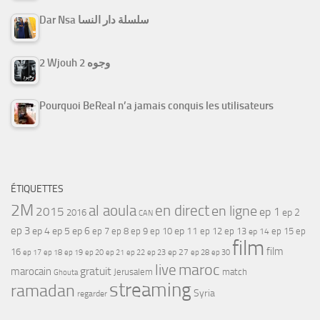
Dar Nsa سلسلة دار النسا
2 Wjouh 2 وجوه
Pourquoi BeReal n’a jamais conquis les utilisateurs
ÉTIQUETTES
2M
al aoula
en direct
en ligne
2015
ep 1
ep 2
2016
CAN
ep 3
ep 4
ep 5
ep 6
ep 7
ep 11
ep 8
ep 9
ep 10
ep 12
ep 13
ep 15
ep
ep 14
film
film
16
ep 17
ep 21
ep 27
ep 18
ep 19
ep 20
ep 22
ep 23
ep 28
ep 30
maroc
live
gratuit
marocain
Jerusalem
match
Ghouta
streaming
ramadan
Syria
regarder