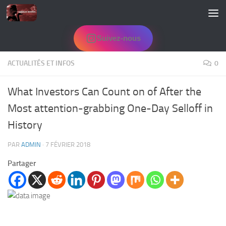
Skip to content
Suivez-nous
ACTUALITÉS ET INFOS
0
What Investors Can Count on of After the
Most attention-grabbing One-Day Selloff in
History
PAR
ADMIN
·
7 FÉVRIER 2018
Partager