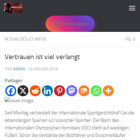
Skip to content
Suivez-nous
ACTUALITÉS ET INFOS
0
Vertrauen ist viel verlangt
PAR
ADMIN
·
23 JANVIER 2018
Partager
Seit Montag verhandelt der Internationale Sportgerichtshof Cas die
lebenslangen Sperren 42 russischer Sportler. Der Bann des
Internationalen Olympischen Komitees (IOC) steht auf wackligen
Füßen. Schon die Verbände der Bobfahrer und Eisschnellläufer