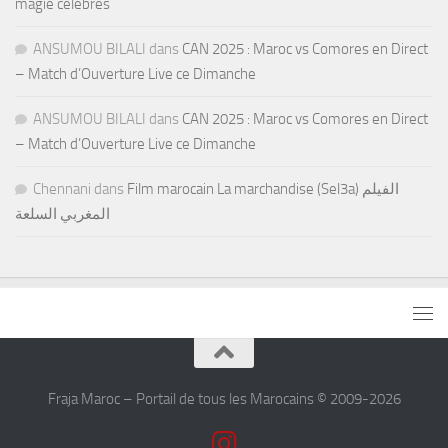
magie célèbres
ANSUMOU BILALI
dans
CAN 2025 : Maroc vs Comores en Direct
– Match d’Ouverture Live ce Dimanche
ANSUMOU BILALI
dans
CAN 2025 : Maroc vs Comores en Direct
– Match d’Ouverture Live ce Dimanche
Chennani
dans
Film marocain La marchandise (Sel3a) الفيلم
المغربي السلعة
Fraja Maroc – Portail de tous les Marocains © 2009-2026