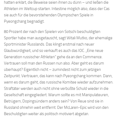
hatten erklärt, die Beweise seien ihnen zu dünn – und ließen die
Athleten im Weltcup starten. Intestine möglich also, dass der Cas
sie auch für die bevorstehenden Olympischen Spiele in
Pyeongchang begnadigt.
80 Prozent der nach den Spielen von Sotschi beschuldigten
Sportler habe man ausgetauscht, sagt Witali Mutko, der ehemalige
Sportminister Russlands. Das klingt erstmal nach neuer
Glaubwürdigkeit, und so verkauft es auch das IOC. „Eine neue
Generation russischer Athleten“ gehe da an den Commence.
Vertrauen soll man den Russen nun also. Aber geht es darum
überhaupt? Eigentlich nicht – zumindest nicht zum jetzigen
Zeitpunkt. Vertrauen, das kann nach Pyeongchang kommen. Dann,
wenn es darum geht, das russische Komitee wieder aufzunehmen.
Straftäter werden auch nicht ohne verbüßte Schuld wieder in die
Gesellschaft eingegliedert. Warum sollte es mit Manipulateuren,
Betrügern, Dopingsündern anders sein? Von Reue sind sie in
Russland ohnehin weit entfernt. Der McLaren-Epic wird von den
Beschuldigten weiter als politisch motiviert abgetan.