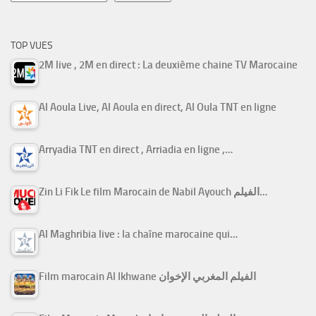
TOP VUES
2M live , 2M en direct : La deuxième chaine TV Marocaine
Al Aoula Live, Al Aoula en direct, Al Oula TNT en ligne
Arryadia TNT en direct , Arriadia en ligne ,…
Zin Li Fik Le film Marocain de Nabil Ayouch الفيلم…
Al Maghribia live : la chaîne marocaine qui…
Film marocain Al Ikhwane الفيلم المغربي الإخوان