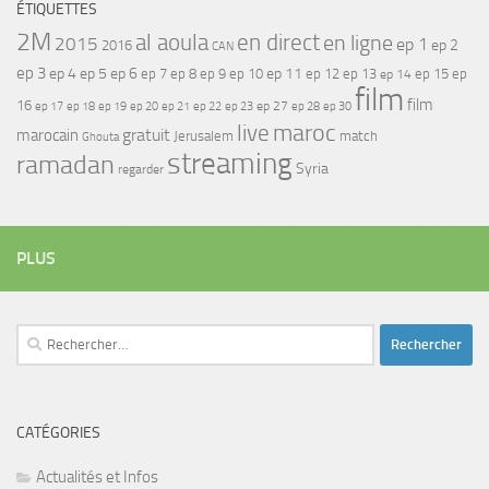
ÉTIQUETTES
2M
al aoula
en direct
en ligne
2015
ep 1
ep 2
2016
CAN
ep 3
ep 4
ep 5
ep 6
ep 7
ep 11
ep 8
ep 9
ep 10
ep 12
ep 13
ep 15
ep
ep 14
film
film
16
ep 17
ep 21
ep 27
ep 18
ep 19
ep 20
ep 22
ep 23
ep 28
ep 30
maroc
live
gratuit
marocain
Jerusalem
match
Ghouta
streaming
ramadan
Syria
regarder
PLUS
Rechercher :
CATÉGORIES
Actualités et Infos