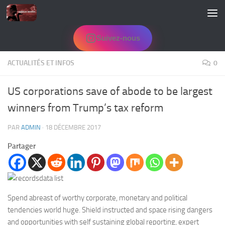
Skip to content
Suivez-nous
ACTUALITÉS ET INFOS
0
US corporations save of abode to be largest
winners from Trump’s tax reform
PAR
ADMIN
·
18 DÉCEMBRE 2017
Partager
Spend abreast of worthy corporate, monetary and political
tendencies world huge. Shield instructed and space rising dangers
and opportunities with self sustaining global reporting, expert