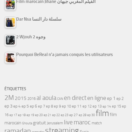
Film marocain Jihane الفيلم المغربي جيهان
Dar Nsa سلسلة دار النسا
2 Wjouh 2 وجوه
Pourquoi BeReal n’a jamais conquis les utilisateurs
ÉTIQUETTES
2M
al aoula
en direct
en ligne
2015
ep 1
ep 2
2016
CAN
ep 3
ep 4
ep 5
ep 6
ep 7
ep 11
ep 8
ep 9
ep 10
ep 12
ep 13
ep 15
ep
ep 14
film
film
16
ep 17
ep 21
ep 27
ep 18
ep 19
ep 20
ep 22
ep 23
ep 28
ep 30
maroc
live
gratuit
marocain
Jerusalem
match
Ghouta
streaming
ramadan
Syria
regarder