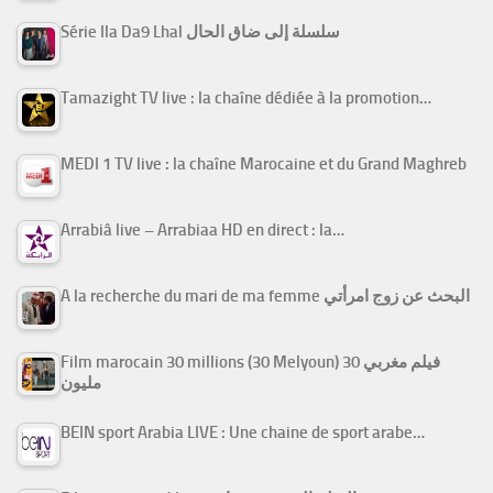
Série Ila Da9 Lhal سلسلة إلى ضاق الحال
Tamazight TV live : la chaîne dédiée à la promotion…
MEDI 1 TV live : la chaîne Marocaine et du Grand Maghreb
Arrabiâ live – Arrabiaa HD en direct : la…
A la recherche du mari de ma femme البحث عن زوج امرأتي
Film marocain 30 millions (30 Melyoun) فيلم مغربي 30
مليون
BEIN sport Arabia LIVE : Une chaine de sport arabe…