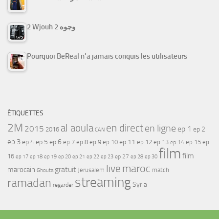
2 Wjouh 2 وجوه
Pourquoi BeReal n’a jamais conquis les utilisateurs
ÉTIQUETTES
2M
al aoula
en direct
en ligne
2015
ep 1
ep 2
2016
CAN
ep 3
ep 4
ep 5
ep 6
ep 7
ep 11
ep 8
ep 9
ep 10
ep 12
ep 13
ep 15
ep
ep 14
film
film
16
ep 17
ep 21
ep 27
ep 18
ep 19
ep 20
ep 22
ep 23
ep 28
ep 30
maroc
live
gratuit
marocain
Jerusalem
match
Ghouta
streaming
ramadan
Syria
regarder