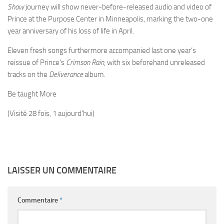
Show
journey will show never-before-released audio and video of
Prince at the Purpose Center in Minneapolis, marking the two-one
year anniversary of his loss of life in April.
Eleven fresh songs furthermore accompanied last one year’s
reissue of Prince’s
Crimson Rain
, with six beforehand unreleased
tracks on the
Deliverance
album.
Be taught More
(Visité 28 fois, 1 aujourd'hui)
LAISSER UN COMMENTAIRE
Commentaire
*