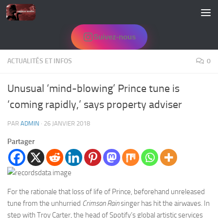
Skip to content
Suivez-nous
ACTUALITÉS ET INFOS
0
Unusual ‘mind-blowing’ Prince tune is
‘coming rapidly,’ says property adviser
PAR
ADMIN
·
26 JANVIER 2018
Partager
For the rationale that loss of life of Prince, beforehand unreleased
tune from the unhurried
Crimson Rain
singer has hit the airwaves. In
step with Troy Carter, the head of Spotify’s global artistic services