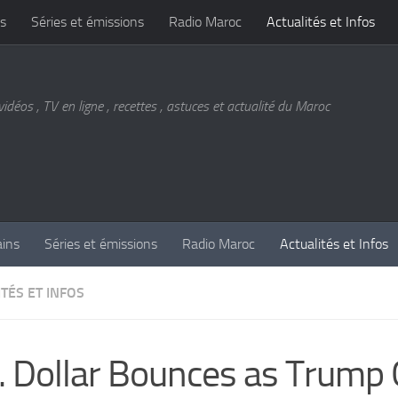
s
Séries et émissions
Radio Maroc
Actualités et Infos
vidéos , TV en ligne , recettes , astuces et actualité du Maroc
ains
Séries et émissions
Radio Maroc
Actualités et Infos
TÉS ET INFOS
. Dollar Bounces as Trump