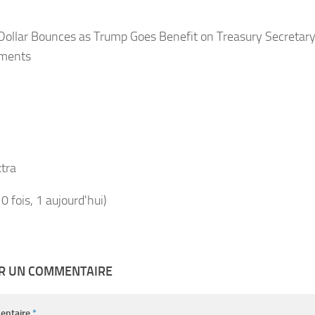
 Dollar Bounces as Trump Goes Benefit on Treasury Secretar
ments
tra
10 fois, 1 aujourd'hui)
ER UN COMMENTAIRE
entaire
*