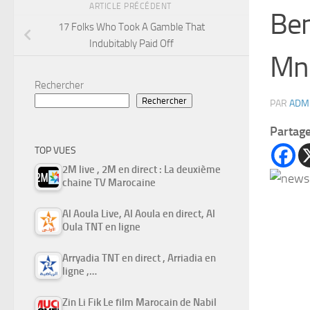
ARTICLE PRÉCÉDENT
Ben
17 Folks Who Took A Gamble That
Indubitably Paid Off
Mn
Rechercher
Rechercher
PAR
ADM
Partag
TOP VUES
2M live , 2M en direct : La deuxième
chaine TV Marocaine
Al Aoula Live, Al Aoula en direct, Al
Oula TNT en ligne
Arryadia TNT en direct , Arriadia en
ligne ,…
Zin Li Fik Le film Marocain de Nabil