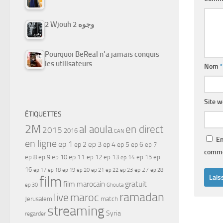
2 Wjouh 2 وجوه
Pourquoi BeReal n’a jamais conquis
les utilisateurs
Nom
*
Site 
ÉTIQUETTES
2M
al aoula
en direct
2015
2016
CAN
En
en ligne
ep 1
ep 3
ep 2
ep 4
ep 5
ep 6
ep 7
comme
ep 11
ep 8
ep 9
ep 10
ep 12
ep 13
ep 15
ep
ep 14
16
ep 17
ep 21
ep 27
ep 18
ep 19
ep 20
ep 22
ep 23
ep 28
film
gratuit
film marocain
ep 30
Ghouta
ramadan
maroc
live
Jerusalem
match
streaming
Syria
regarder