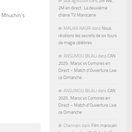
jalal agouzoul
dans
2M live ,
2M en direct : La deuxième
y Mnuchin’s
chaine TV Marocaine
MALIKA NASRI
dans
Nous
révélons les secrets de six tours
de magie célèbres
ANSUMOU BILALI
dans
CAN
2025 : Maroc vs Comores en
Direct – Match d’Ouverture Live
ce Dimanche
ANSUMOU BILALI
dans
CAN
2025 : Maroc vs Comores en
Direct – Match d’Ouverture Live
ce Dimanche
Chennani
dans
Film marocain