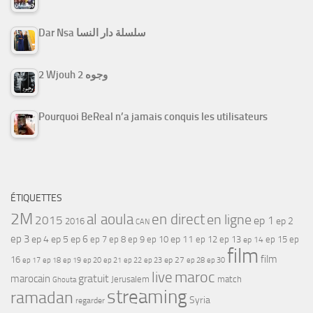
Dar Nsa سلسلة دار النسا
2 Wjouh 2 وجوه
Pourquoi BeReal n’a jamais conquis les utilisateurs
ÉTIQUETTES
2M
al aoula
en direct
en ligne
2015
ep 1
ep 2
2016
CAN
ep 3
ep 4
ep 5
ep 6
ep 7
ep 11
ep 8
ep 9
ep 10
ep 12
ep 13
ep 15
ep
ep 14
film
film
16
ep 17
ep 21
ep 27
ep 18
ep 19
ep 20
ep 22
ep 23
ep 28
ep 30
maroc
live
gratuit
marocain
Jerusalem
match
Ghouta
streaming
ramadan
Syria
regarder