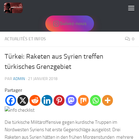
Skip to content
Suivez-nous
ACTUALITÉS ET INFOS
0
Türkei: Raketen aus Syrien treffen
türkisches Grenzgebiet
PAR
ADMIN
·
21 JANVIER 2018
Partager
Die türkische Militäroffensive gegen kurdische Truppen im
Nordwesten Syriens hat erste Gegenschläge ausgelöst: Drei
Raketen aus Syrien hätten in den frühen Morgenstunden mehrere