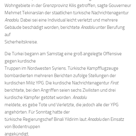
Wohngebiete in der Grenzprovinz Kilis getroffen, sagte Gouverneur
Mehmet Tekinarslan der staatlichen türkische Nachrichtenagentur
Anadolu
. Dabei sei eine Individual leicht verletzt und mehrere
Gebäude beschädigt worden, berichtete
Anadolu
unter Berufung
auf
Sicherheitskreise.
Die Türkei begann am Samstag eine groß angelegte Offensive
gegen kurdische
Truppen im Nordwesten Syriens. Türkische Kampfflugzeuge
bombardierten mehreren Berichten zufolge Stellungen der
kurdischen Miliz YPG. Die kurdische Nachrichtenagentur
Firat
berichtete, bei den Angriffen seien sechs Zivilisten und drei
kurdische Kämpfer getötet worden.
Anadolu
meldete, es gebe Tote und Verletzte, die jedoch alle der YPG
angehörten. Für Sonntag hatte der
türkische Regierungschef Binali Yildirim laut
Anadolu
den Einsatz
von Bodentruppen
angekündigt.