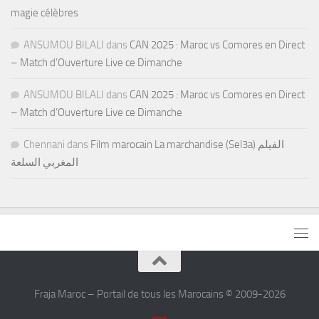
magie célèbres
ANSUMOU BILALI
dans
CAN 2025 : Maroc vs Comores en Direct
– Match d’Ouverture Live ce Dimanche
ANSUMOU BILALI
dans
CAN 2025 : Maroc vs Comores en Direct
– Match d’Ouverture Live ce Dimanche
Chennani
dans
Film marocain La marchandise (Sel3a) الفيلم
المغربي السلعة
Fraja Maroc – Portail de tous les Marocains © 2009-2026