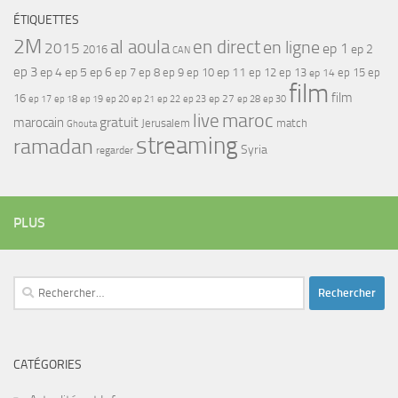
ÉTIQUETTES
2M
al aoula
en direct
en ligne
2015
ep 1
ep 2
2016
CAN
ep 3
ep 4
ep 5
ep 6
ep 7
ep 11
ep 8
ep 9
ep 10
ep 12
ep 13
ep 15
ep
ep 14
film
film
16
ep 17
ep 21
ep 27
ep 18
ep 19
ep 20
ep 22
ep 23
ep 28
ep 30
maroc
live
gratuit
marocain
Jerusalem
match
Ghouta
streaming
ramadan
Syria
regarder
PLUS
Rechercher :
CATÉGORIES