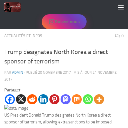
Skip to content
Suivez-nous
ACTUALITÉS ET INFOS
0
Trump designates North Korea a direct
sponsor of terrorism
PAR
ADMIN
· PUBLIÉ
20 NOVEMBRE 2017
· MIS À JOUR
21 NOVEMBRE
2017
Partager
US President Donald Trump designates North Korea a direct
sponsor of terrorism, allowing extra sanctions to be imposed.