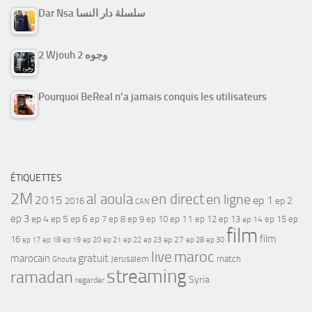
Dar Nsa سلسلة دار النسا
2 Wjouh 2 وجوه
Pourquoi BeReal n’a jamais conquis les utilisateurs
ÉTIQUETTES
2M
al aoula
en direct
en ligne
2015
ep 1
ep 2
2016
CAN
ep 3
ep 4
ep 5
ep 6
ep 7
ep 11
ep 8
ep 9
ep 10
ep 12
ep 13
ep 15
ep
ep 14
film
film
16
ep 17
ep 21
ep 27
ep 18
ep 19
ep 20
ep 22
ep 23
ep 28
ep 30
maroc
live
gratuit
marocain
Jerusalem
match
Ghouta
streaming
ramadan
Syria
regarder