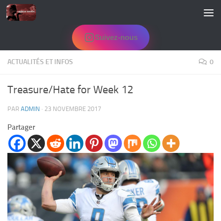
Skip to content
Suivez-nous
ACTUALITÉS ET INFOS
0
Treasure/Hate for Week 12
PAR
ADMIN
·
23 NOVEMBRE 2017
Partager