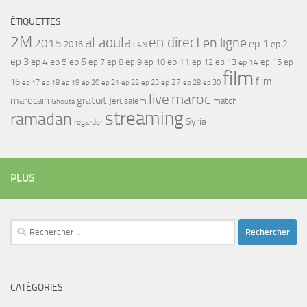
ÉTIQUETTES
2M
al aoula
en direct
en ligne
2015
ep 1
ep 2
2016
CAN
ep 3
ep 4
ep 5
ep 6
ep 7
ep 11
ep 8
ep 9
ep 10
ep 12
ep 13
ep 15
ep
ep 14
film
film
16
ep 17
ep 21
ep 27
ep 18
ep 19
ep 20
ep 22
ep 23
ep 28
ep 30
maroc
live
gratuit
marocain
Jerusalem
match
Ghouta
streaming
ramadan
Syria
regarder
PLUS
Rechercher :
CATÉGORIES