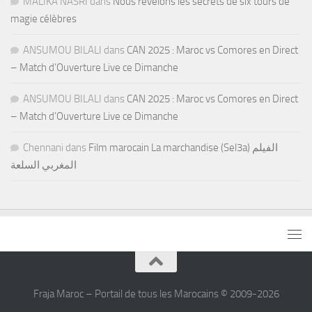
MALIKA NASRI
dans
Nous révélons les secrets de six tours de
magie célèbres
ANSUMOU BILALI
dans
CAN 2025 : Maroc vs Comores en Direct
– Match d’Ouverture Live ce Dimanche
ANSUMOU BILALI
dans
CAN 2025 : Maroc vs Comores en Direct
– Match d’Ouverture Live ce Dimanche
Chennani
dans
Film marocain La marchandise (Sel3a) الفيلم
المغربي السلعة
Fraja Maroc – Portail de tous les Marocains © 2009-2026