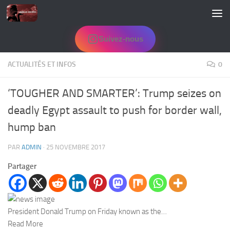
Skip to content
Suivez-nous
ACTUALITÉS ET INFOS
0
‘TOUGHER AND SMARTER’: Trump seizes on
deadly Egypt assault to push for border wall,
hump ban
PAR
ADMIN
·
25 NOVEMBRE 2017
Partager
President Donald Trump on Friday known as the…
Read More