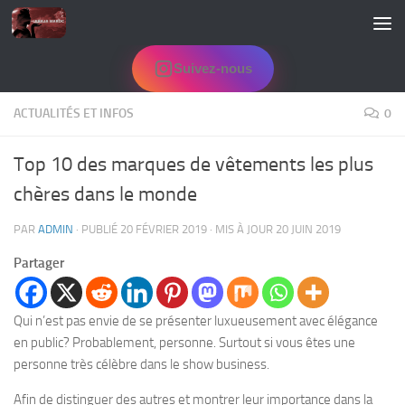
Skip to content
Suivez-nous
ACTUALITÉS ET INFOS
0
Top 10 des marques de vêtements les plus
chères dans le monde
PAR
ADMIN
· PUBLIÉ
20 FÉVRIER 2019
· MIS À JOUR
20 JUIN 2019
Partager
Qui n’est pas envie de se présenter luxueusement avec élégance
en public? Probablement, personne. Surtout si vous êtes une
personne très célèbre dans le show business.
Afin de distinguer des autres et montrer leur importance dans la