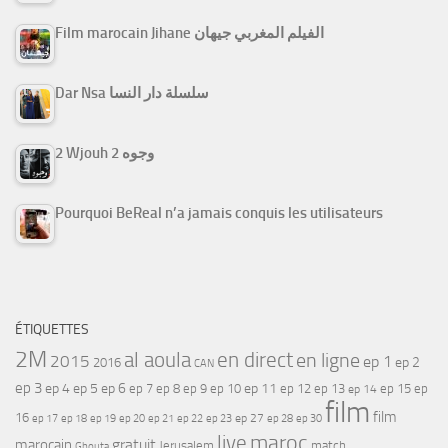
Film marocain Jihane الفيلم المغربي جيهان
Dar Nsa سلسلة دار النسا
2 Wjouh 2 وجوه
Pourquoi BeReal n’a jamais conquis les utilisateurs
ÉTIQUETTES
2M
al aoula
en direct
en ligne
2015
ep 1
ep 2
2016
CAN
ep 3
ep 4
ep 5
ep 6
ep 7
ep 11
ep 8
ep 9
ep 10
ep 12
ep 13
ep 15
ep
ep 14
film
film
16
ep 17
ep 21
ep 27
ep 18
ep 19
ep 20
ep 22
ep 23
ep 28
ep 30
maroc
live
gratuit
marocain
Jerusalem
match
Ghouta