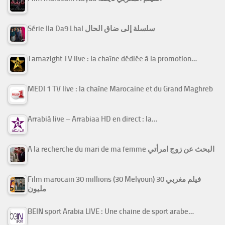
Série Ila Da9 Lhal سلسلة إلى ضاق الحال
Tamazight TV live : la chaîne dédiée à la promotion…
MEDI 1 TV live : la chaîne Marocaine et du Grand Maghreb
Arrabiâ live – Arrabiaa HD en direct : la…
A la recherche du mari de ma femme البحث عن زوج امرأتي
Film marocain 30 millions (30 Melyoun) فيلم مغربي 30
مليون
BEIN sport Arabia LIVE : Une chaine de sport arabe…