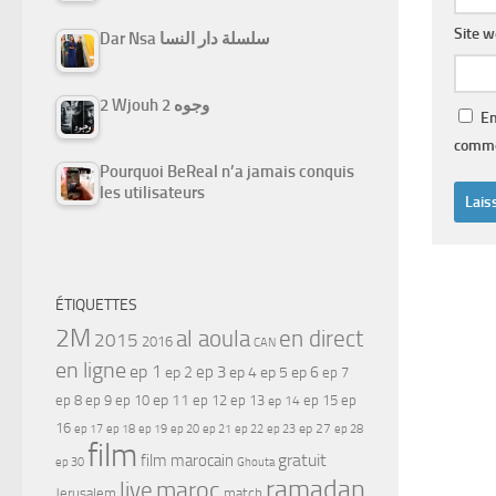
Site 
Dar Nsa سلسلة دار النسا
2 Wjouh 2 وجوه
En
comme
Pourquoi BeReal n’a jamais conquis
les utilisateurs
ÉTIQUETTES
2M
al aoula
en direct
2015
2016
CAN
en ligne
ep 1
ep 3
ep 2
ep 4
ep 5
ep 6
ep 7
ep 11
ep 8
ep 9
ep 10
ep 12
ep 13
ep 15
ep
ep 14
16
ep 17
ep 21
ep 27
ep 18
ep 19
ep 20
ep 22
ep 23
ep 28
film
gratuit
film marocain
ep 30
Ghouta
ramadan
maroc
live
Jerusalem
match