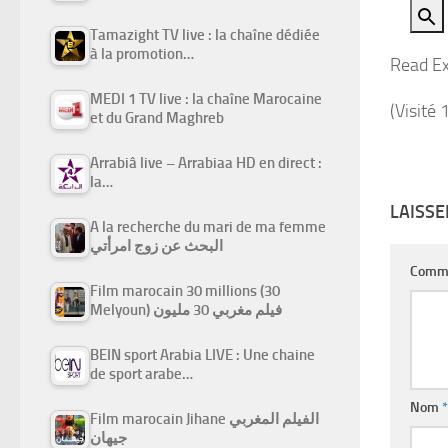
Tamazight TV live : la chaîne dédiée
à la promotion…
Read Ex
MEDI 1 TV live : la chaîne Marocaine
(Visité 
et du Grand Maghreb
Arrabiâ live – Arrabiaa HD en direct :
la…
LAISS
A la recherche du mari de ma femme
البحث عن زوج امرأتي
Comm
Film marocain 30 millions (30
Melyoun) فيلم مغربي 30 مليون
BEIN sport Arabia LIVE : Une chaine
de sport arabe…
Nom
*
Film marocain Jihane الفيلم المغربي
جيهان