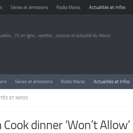
s
Séries et émissions
Radio Maroc
Actualités et Infos
vidéos , TV en ligne , recettes , astuces et actualité du Maroc
ains
Séries et émissions
Radio Maroc
Actualités et Infos
TÉS ET INFOS
 Cook dinner ‘Won’t Allow’