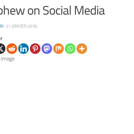
hew on Social Media
IN
·
21 JANVIER 2018
er