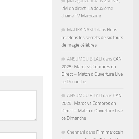
jalal agouzoul
dans
2M live ,
2M en direct : La deuxième
chaine TV Marocaine
MALIKA NASRI
dans
Nous
révélons les secrets de six tours
de magie célèbres
ANSUMOU BILALI
dans
CAN
2025 : Maroc vs Comores en
Direct – Match d’Ouverture Live
ce Dimanche
ANSUMOU BILALI
dans
CAN
2025 : Maroc vs Comores en
Direct – Match d’Ouverture Live
ce Dimanche
Chennani
dans
Film marocain