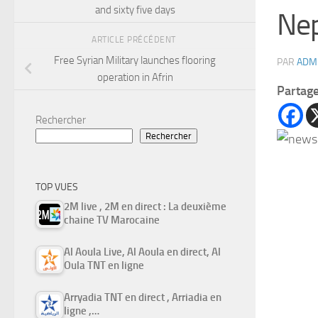
and sixty five days
Nep
ARTICLE PRÉCÉDENT
Free Syrian Military launches flooring
PAR
ADM
operation in Afrin
Partag
Rechercher
Rechercher
TOP VUES
2M live , 2M en direct : La deuxième
chaine TV Marocaine
Al Aoula Live, Al Aoula en direct, Al
Oula TNT en ligne
Arryadia TNT en direct , Arriadia en
ligne ,…