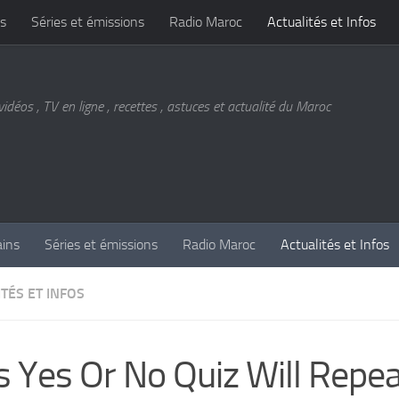
s
Séries et émissions
Radio Maroc
Actualités et Infos
vidéos , TV en ligne , recettes , astuces et actualité du Maroc
ains
Séries et émissions
Radio Maroc
Actualités et Infos
TÉS ET INFOS
s Yes Or No Quiz Will Repe