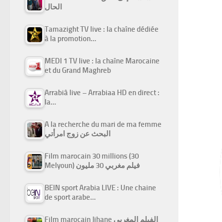
الحال
Tamazight TV live : la chaîne dédiée
à la promotion…
MEDI 1 TV live : la chaîne Marocaine
et du Grand Maghreb
Arrabiâ live – Arrabiaa HD en direct :
la…
A la recherche du mari de ma femme
البحث عن زوج امرأتي
Film marocain 30 millions (30
Melyoun) فيلم مغربي 30 مليون
BEIN sport Arabia LIVE : Une chaine
de sport arabe…
Film marocain Jihane الفيلم المغربي