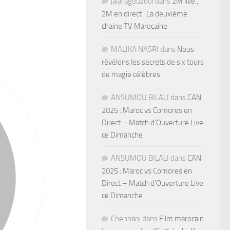
jalal agouzoul
dans
2M live ,
2M en direct : La deuxième
chaine TV Marocaine
MALIKA NASRI
dans
Nous
révélons les secrets de six tours
de magie célèbres
ANSUMOU BILALI
dans
CAN
2025 : Maroc vs Comores en
Direct – Match d’Ouverture Live
ce Dimanche
ANSUMOU BILALI
dans
CAN
2025 : Maroc vs Comores en
Direct – Match d’Ouverture Live
ce Dimanche
Chennani
dans
Film marocain