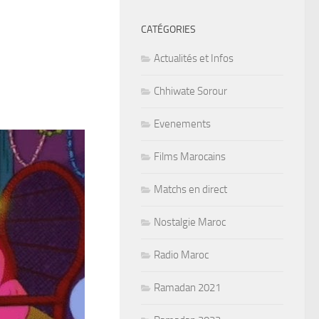
CATÉGORIES
Actualités et Infos
Chhiwate Sorour
Evenements
Films Marocains
Matchs en direct
Nostalgie Maroc
Radio Maroc
Ramadan 2021