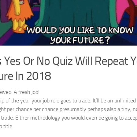
s Yes Or No Quiz Will Repeat 
ure In 2018
eived:
A fresh job!
ip of the year your job role goes to trade. It’ll be an unlimite
ight per chance per chance presumably perhaps also a tiny, 
trade. Either methodology you would even be going to accept
 title.