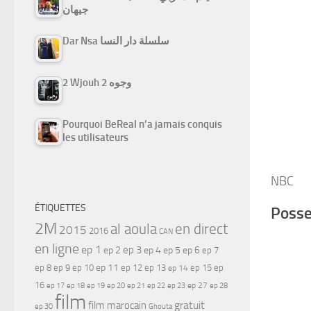
جيهان
Dar Nsa سلسلة دار النسا
2 Wjouh 2 وجوه
Pourquoi BeReal n’a jamais conquis
les utilisateurs
NBC
ÉTIQUETTES
Posse
2M
al aoula
en direct
2015
2016
CAN
en ligne
ep 1
ep 3
ep 2
ep 4
ep 5
ep 6
ep 7
ep 11
ep 8
ep 9
ep 10
ep 12
ep 13
ep 15
ep
ep 14
16
ep 17
ep 21
ep 27
ep 18
ep 19
ep 20
ep 22
ep 23
ep 28
film
gratuit
film marocain
ep 30
Ghouta