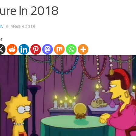
ure In 2018
IN
·
6 JANVIER 2018
er