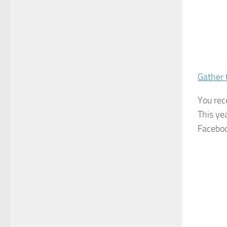
Gather 
You rec
This ye
Faceboo