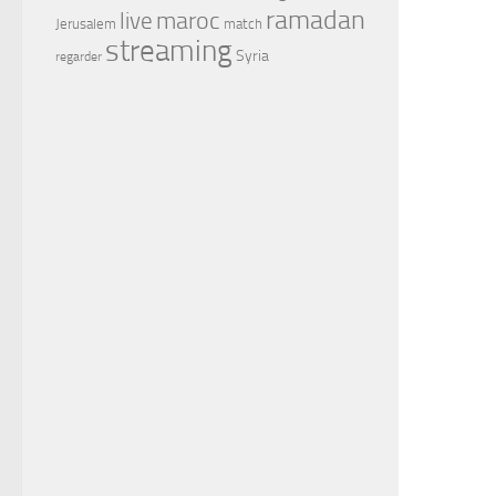
ramadan
maroc
live
Jerusalem
match
streaming
Syria
regarder