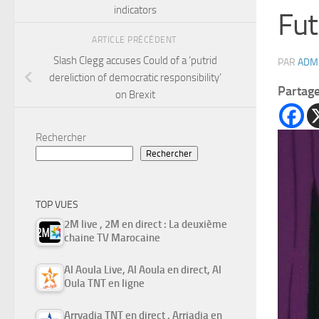
indicators
Fut
ARTICLE PRÉCÉDENT
Slash Clegg accuses Could of a ‘putrid
PAR
ADM
dereliction of democratic responsibility’
Partag
on Brexit
Rechercher
Rechercher
TOP VUES
2M live , 2M en direct : La deuxième
chaine TV Marocaine
Al Aoula Live, Al Aoula en direct, Al
Oula TNT en ligne
Arryadia TNT en direct , Arriadia en