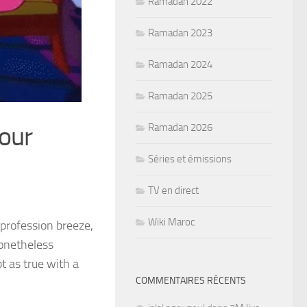
Ramadan 2022
Ramadan 2023
Ramadan 2024
Ramadan 2025
Your
Ramadan 2026
Séries et émissions
TV en direct
Wiki Maroc
d profession breeze,
nonetheless
 as true with a
COMMENTAIRES RÉCENTS