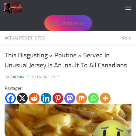
Skip to content
Suivez-nous
ACTUALITÉS ET INFOS
0
This Disgusting « Poutine » Served In
Unusual Jersey Is An Insult To All Canadians
PAR
ADMIN
·
5 DÉCEMBRE 2017
Partager