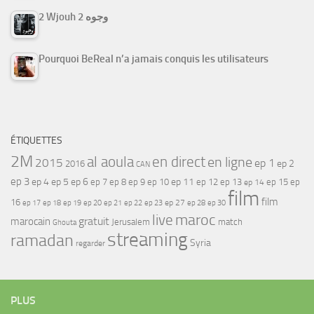
2 Wjouh 2 وجوه
Pourquoi BeReal n’a jamais conquis les utilisateurs
ÉTIQUETTES
2M
al aoula
en direct
en ligne
2015
ep 1
ep 2
2016
CAN
ep 3
ep 4
ep 5
ep 6
ep 7
ep 11
ep 8
ep 9
ep 10
ep 12
ep 13
ep 15
ep
ep 14
film
film
16
ep 17
ep 21
ep 27
ep 18
ep 19
ep 20
ep 22
ep 23
ep 28
ep 30
maroc
live
gratuit
marocain
Jerusalem
match
Ghouta
streaming
ramadan
Syria
regarder
PLUS