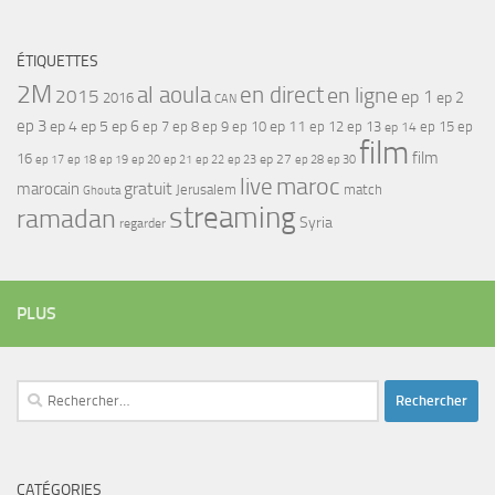
ÉTIQUETTES
2M
al aoula
en direct
en ligne
2015
ep 1
ep 2
2016
CAN
ep 3
ep 4
ep 5
ep 6
ep 7
ep 11
ep 8
ep 9
ep 10
ep 12
ep 13
ep 15
ep
ep 14
film
film
16
ep 17
ep 21
ep 27
ep 18
ep 19
ep 20
ep 22
ep 23
ep 28
ep 30
maroc
live
gratuit
marocain
Jerusalem
match
Ghouta
streaming
ramadan
Syria
regarder
PLUS
Rechercher :
CATÉGORIES