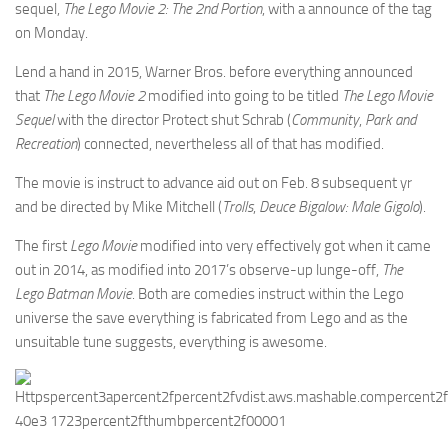
sequel,
The Lego Movie 2: The 2nd Portion
, with a announce of the tag
on Monday.
Lend a hand in 2015, Warner Bros. before everything announced
that
The Lego Movie 2
modified into going to be titled
The Lego Movie
Sequel
with the director Protect shut Schrab (
Community
,
Park and
Recreation
) connected, nevertheless all of that has modified.
The movie is instruct to advance aid out on Feb. 8 subsequent yr
and be directed by Mike Mitchell (
Trolls
,
Deuce Bigalow: Male Gigolo
).
The first
Lego Movie
modified into very effectively got when it came
out in 2014, as modified into 2017’s observe-up lunge-off,
The
Lego Batman
Movie
. Both are comedies instruct within the Lego
universe the save everything is fabricated from Lego and as the
unsuitable tune suggests, everything is awesome.