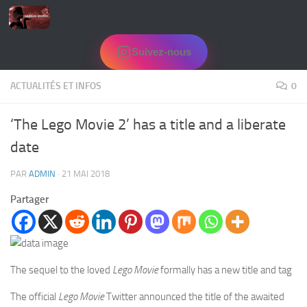
Skip to content
Suivez-nous
ACTUALITÉS ET INFOS
0
‘The Lego Movie 2’ has a title and a liberate
date
PAR
ADMIN
·
21 MAI 2018
Partager
The sequel to the loved
Lego Movie
formally has a new title and tag
The official
Lego Movie
Twitter announced the title of the awaited