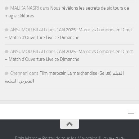
MALIKA NASRI
dans
Nous révélons les secrets de six tours de
magie célèbres
ANSUMOU BILALI
dans
CAN 2025 : Maroc vs Comores en Direct
– Match d’Ouverture Live ce Dimanche
ANSUMOU BILALI
dans
CAN 2025 : Maroc vs Comores en Direct
– Match d’Ouverture Live ce Dimanche
Chennani
dans
Film marocain La marchandise (Sel3a) الفيلم
المغربي السلعة
Fraja Maroc – Portail de tous les Marocains © 2009-2026