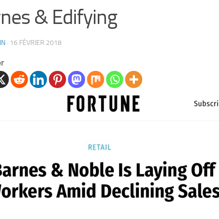
nes & Edifying
IN
·
16 FÉVRIER 2018
er