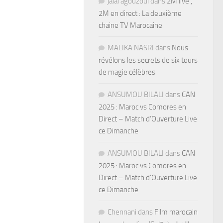
jalal agouzoul
dans
2M live ,
2M en direct : La deuxième
chaine TV Marocaine
MALIKA NASRI
dans
Nous
révélons les secrets de six tours
de magie célèbres
ANSUMOU BILALI
dans
CAN
2025 : Maroc vs Comores en
Direct – Match d’Ouverture Live
ce Dimanche
ANSUMOU BILALI
dans
CAN
2025 : Maroc vs Comores en
Direct – Match d’Ouverture Live
ce Dimanche
Chennani
dans
Film marocain