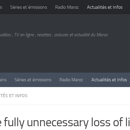
s
Séries et émissions
Radio Maroc
Actualités et Infos
vidéos , TV en ligne , recettes , astuces et actualité du Maroc
ains
Séries et émissions
Radio Maroc
Actualités et Infos
TÉS ET INFOS
 fully unnecessary loss of li