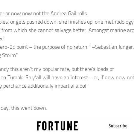
r or now now not the
Andrea Gail
rolls,
oles, or gets pushed down, she finishes up, one methodology 
n from which she cannot salvage better. Amongst marine arch
ed
zero-2d point – the purpose of no return.” –Sebastian Junger
g Storm”
ncy this aren’t my popular fare, but there’s loads of
on Tumblr. So y’all will have an interest – or, if now now not,
y perchance additionally impartial aloof
day, this went down: