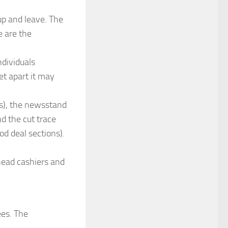
 up and leave. The
e are the
ndividuals
et apart it may
ns), the newsstand
nd the cut trace
od deal sections).
 head cashiers and
es. The