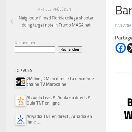
Bar
ARTICLE PRÉCÉDENT
Neighbour filmed Florida college shooter
doing target note in Trump MAGA hat
PAR
ADM
Partag
Rechercher
Rechercher
TOP VUES
2M live , 2M en direct : La deuxième
chaine TV Marocaine
Al Aoula Live, Al Aoula en direct, Al
Oula TNT en ligne
Arryadia TNT en direct , Arriadia en
ligne ,…