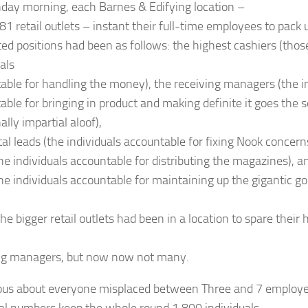
ay morning, each Barnes & Edifying location –
81 retail outlets – instant their full-time employees to pack
ted positions had been as follows: the highest cashiers (thos
als
able for handling the money), the receiving managers (the i
able for bringing in product and making definite it goes the s
ally impartial aloof),
ital leads (the individuals accountable for fixing Nook concer
he individuals accountable for distributing the magazines), a
the individuals accountable for maintaining up the gigantic go
he bigger retail outlets had been in a location to spare their
ng managers, but now now not many.
us about everyone misplaced between Three and 7 employe
ial numbers keep the whole round 1,800 individuals.