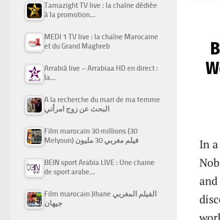
Tamazight TV live : la chaîne dédiée
à la promotion…
MEDI 1 TV live : la chaîne Marocaine
et du Grand Maghreb
Arrabiâ live – Arrabiaa HD en direct :
la…
A la recherche du mari de ma femme
البحث عن زوج امرأتي
Film marocain 30 millions (30
Melyoun) فيلم مغربي 30 مليون
BEIN sport Arabia LIVE : Une chaine
de sport arabe…
Film marocain Jihane الفيلم المغربي
جيهان