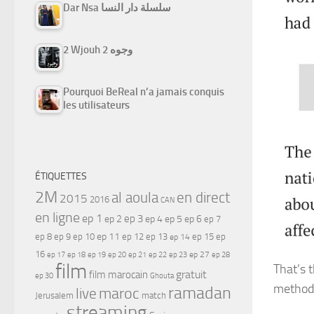
Dar Nsa سلسلة دار النسا
2 Wjouh 2 وجوه
Pourquoi BeReal n’a jamais conquis
les utilisateurs
ÉTIQUETTES
2M
al aoula
en direct
2015
2016
CAN
en ligne
ep 1
ep 3
ep 2
ep 4
ep 5
ep 6
ep 7
ep 11
ep 8
ep 9
ep 10
ep 12
ep 13
ep 15
ep
ep 14
16
ep 17
ep 21
ep 27
ep 18
ep 19
ep 20
ep 22
ep 23
ep 28
film
That’s 
gratuit
film marocain
ep 30
Ghouta
methodo
ramadan
maroc
live
Jerusalem
match
streaming