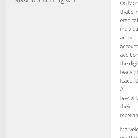
Syria
regarder
On Mond
that’s 7
eradica
individu
account
account
addition
the dig
leads (t
leads (
A
few of t
their
receivi
Marvelo
unoffic