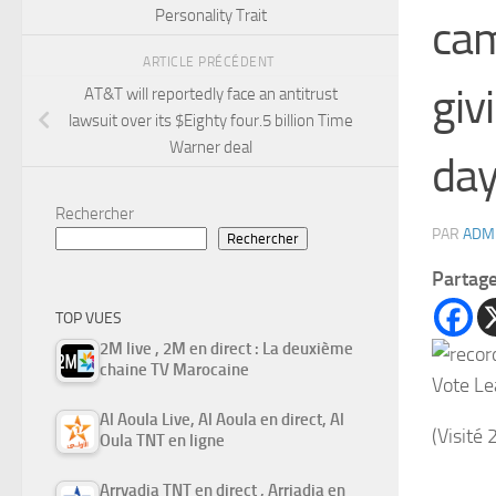
Personality Trait
cam
ARTICLE PRÉCÉDENT
giv
AT&T will reportedly face an antitrust
lawsuit over its $Eighty four.5 billion Time
Warner deal
day
Rechercher
PAR
ADM
Rechercher
Partag
TOP VUES
2M live , 2M en direct : La deuxième
chaine TV Marocaine
Vote Le
Al Aoula Live, Al Aoula en direct, Al
(Visité 
Oula TNT en ligne
Arryadia TNT en direct , Arriadia en