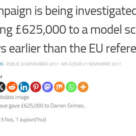
paign is being investigated
ing £625,000 to a model sc
s earlier than the EU refe
IN
· PUBLIÉ
20 NOVEMBRE 2017
· MIS À JOUR
21 NOVEMBRE 2017
er
ave gave £625,000 to Darren Grimes…
23 fois, 1 aujourd'hui)