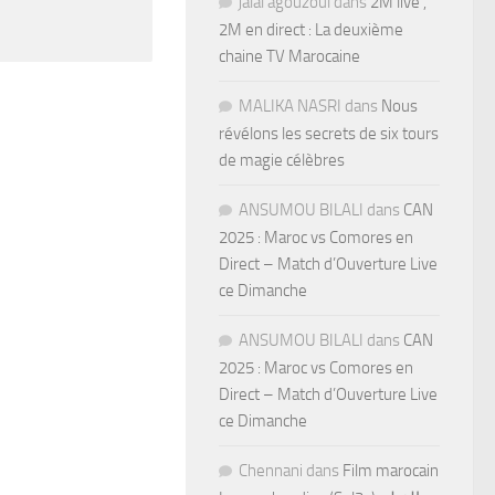
jalal agouzoul
dans
2M live ,
2M en direct : La deuxième
chaine TV Marocaine
MALIKA NASRI
dans
Nous
révélons les secrets de six tours
de magie célèbres
ANSUMOU BILALI
dans
CAN
2025 : Maroc vs Comores en
Direct – Match d’Ouverture Live
ce Dimanche
ANSUMOU BILALI
dans
CAN
2025 : Maroc vs Comores en
Direct – Match d’Ouverture Live
ce Dimanche
Chennani
dans
Film marocain