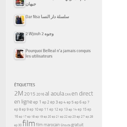
جيهان
Dar Nsa سلسلة دار النسا
2 Wjouh 2 وجوه
Pourquoi BeReal n’a jamais conquis
les utilisateurs
ÉTIQUETTES
2M
al aoula
en direct
2015
2016
CAN
en ligne
ep 1
ep 3
ep 2
ep 4
ep 5
ep 6
ep 7
ep 11
ep 8
ep 9
ep 10
ep 12
ep 13
ep 15
ep
ep 14
16
ep 17
ep 21
ep 27
ep 18
ep 19
ep 20
ep 22
ep 23
ep 28
film
gratuit
film marocain
ep 30
Ghouta