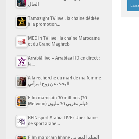
الحال
Tamazight TV live : la chaîne dédiée
à la promotion…
MEDI 1 TV live : la chaîne Marocaine
et du Grand Maghreb
Arrabiâ live – Arrabiaa HD en direct :
la…
A la recherche du mari de ma femme
البحث عن زوج امرأتي
Film marocain 30 millions (30
Melyoun) فيلم مغربي 30 مليون
BEIN sport Arabia LIVE : Une chaine
de sport arabe…
Film marocain Jihane الفيلم المغربي