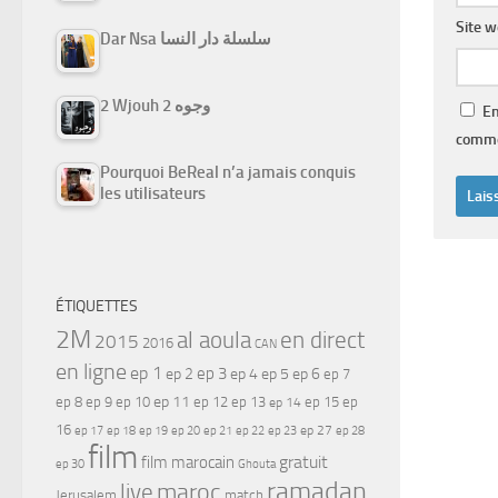
Site 
Dar Nsa سلسلة دار النسا
2 Wjouh 2 وجوه
En
comme
Pourquoi BeReal n’a jamais conquis
les utilisateurs
ÉTIQUETTES
2M
al aoula
en direct
2015
2016
CAN
en ligne
ep 1
ep 3
ep 2
ep 4
ep 5
ep 6
ep 7
ep 11
ep 8
ep 9
ep 10
ep 12
ep 13
ep 15
ep
ep 14
16
ep 17
ep 21
ep 27
ep 18
ep 19
ep 20
ep 22
ep 23
ep 28
film
gratuit
film marocain
ep 30
Ghouta
ramadan
maroc
live
Jerusalem
match