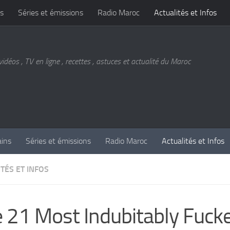
s
Séries et émissions
Radio Maroc
Actualités et Infos
vidéos , TV en ligne , recettes , astuces et actualité du Maroc
ains
Séries et émissions
Radio Maroc
Actualités et Infos
TÉS ET INFOS
 21 Most Indubitably Fuck