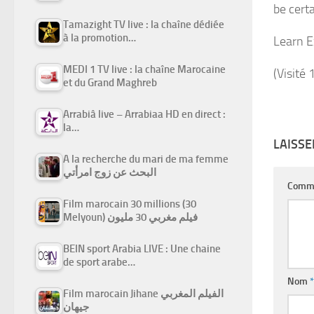
be cert
Tamazight TV live : la chaîne dédiée
à la promotion…
Learn E
MEDI 1 TV live : la chaîne Marocaine
(Visité 
et du Grand Maghreb
Arrabiâ live – Arrabiaa HD en direct :
la…
LAISS
A la recherche du mari de ma femme
البحث عن زوج امرأتي
Comm
Film marocain 30 millions (30
Melyoun) فيلم مغربي 30 مليون
BEIN sport Arabia LIVE : Une chaine
de sport arabe…
Nom
*
Film marocain Jihane الفيلم المغربي
جيهان