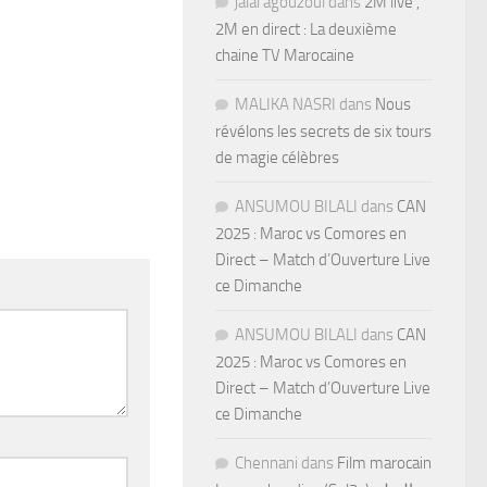
jalal agouzoul
dans
2M live ,
2M en direct : La deuxième
chaine TV Marocaine
MALIKA NASRI
dans
Nous
révélons les secrets de six tours
de magie célèbres
ANSUMOU BILALI
dans
CAN
2025 : Maroc vs Comores en
Direct – Match d’Ouverture Live
ce Dimanche
ANSUMOU BILALI
dans
CAN
2025 : Maroc vs Comores en
Direct – Match d’Ouverture Live
ce Dimanche
Chennani
dans
Film marocain