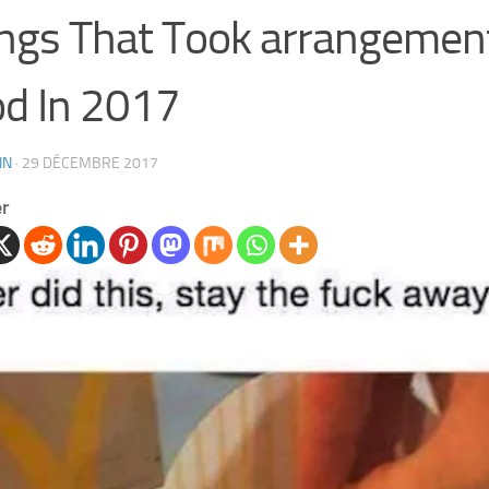
ngs That Took arrangemen
d In 2017
IN
·
29 DÉCEMBRE 2017
er