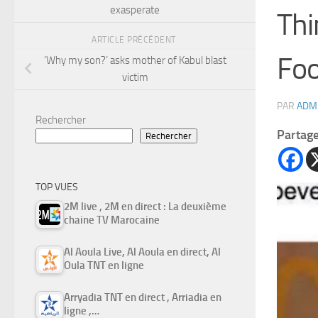
exasperate
Thi
ARTICLE PRÉCÉDENT
Foo
‘Why my son?’ asks mother of Kabul blast
victim
PAR
ADM
Rechercher
Partag
Rechercher
TOP VUES
2M live , 2M en direct : La deuxième
chaine TV Marocaine
Al Aoula Live, Al Aoula en direct, Al
Oula TNT en ligne
Arryadia TNT en direct , Arriadia en
ligne ,…