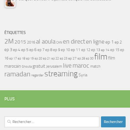
ÉTIQUETTES
2M
al aoula
en direct
en ligne
2015
ep 1
ep 2
2016
CAN
ep 3
ep 4
ep 5
ep 6
ep 7
ep 11
ep 8
ep 9
ep 10
ep 12
ep 13
ep 15
ep
ep 14
film
film
16
ep 17
ep 21
ep 27
ep 18
ep 19
ep 20
ep 22
ep 23
ep 28
ep 30
maroc
live
gratuit
marocain
Jerusalem
match
Ghouta
streaming
ramadan
Syria
regarder
PLUS
Rechercher :