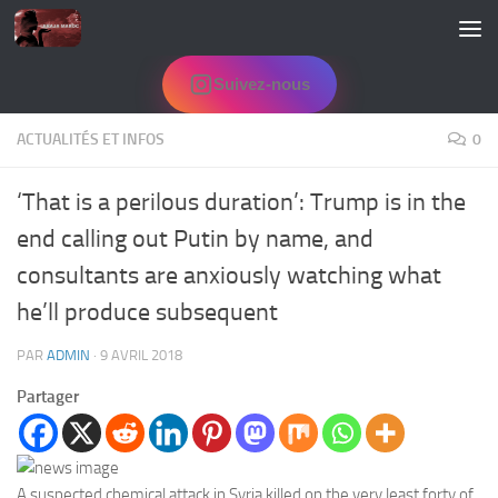
Skip to content
Suivez-nous
ACTUALITÉS ET INFOS
0
‘That is a perilous duration’: Trump is in the
end calling out Putin by name, and
consultants are anxiously watching what
he’ll produce subsequent
PAR
ADMIN
·
9 AVRIL 2018
Partager
A suspected chemical attack in Syria killed on the very least forty of