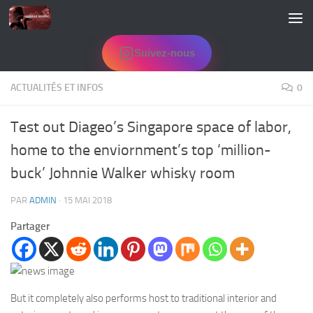
Skip to content
Suivez-nous
ACTUALITÉS ET INFOS
0
Test out Diageo’s Singapore space of labor,
home to the enviornment’s top ‘million-
buck’ Johnnie Walker whisky room
PAR
ADMIN
·
15 MAI 2018
Partager
But it completely also performs host to traditional interior and