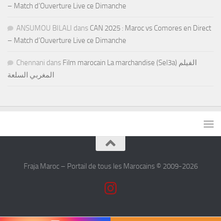
– Match d’Ouverture Live ce Dimanche
ANSUMOU BILALI
dans
CAN 2025 : Maroc vs Comores en Direct
– Match d’Ouverture Live ce Dimanche
Chennani
dans
Film marocain La marchandise (Sel3a) الفيلم
المغربي السلعة
Fraja Maroc – Portail de tous les Marocains © 2009-2026