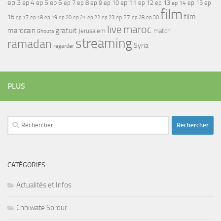
ep 3
ep 4
ep 5
ep 6
ep 7
ep 11
ep 8
ep 9
ep 10
ep 12
ep 13
ep 15
ep
ep 14
film
film
16
ep 17
ep 21
ep 27
ep 18
ep 19
ep 20
ep 22
ep 23
ep 28
ep 30
maroc
live
gratuit
marocain
Jerusalem
match
Ghouta
streaming
ramadan
Syria
regarder
PLUS
Rechercher :
CATÉGORIES
Actualités et Infos
Chhiwate Sorour