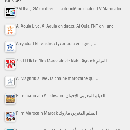
TOP VUES
2M live , 2M en direct : La deuxième chaine TV Marocaine
Al Aoula Live, Al Aoula en direct, Al Oula TNT en ligne
Arryadia TNT en direct , Arriadia en ligne ,…
Zin Li Fik Le film Marocain de Nabil Ayouch الفيلم…
Al Maghribia live : la chaîne marocaine qui…
Film marocain Al Ikhwane الفيلم المغربي الإخوان
Film Marocain Marock الفيلم المغربي ماروك