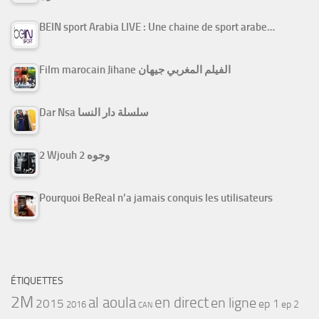
BEIN sport Arabia LIVE : Une chaine de sport arabe…
Film marocain Jihane الفيلم المغربي جيهان
Dar Nsa سلسلة دار النسا
2 Wjouh 2 وجوه
Pourquoi BeReal n’a jamais conquis les utilisateurs
ÉTIQUETTES
2M
al aoula
en direct
en ligne
2015
ep 1
ep 2
2016
CAN