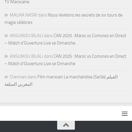
TV Marocaine
MALIKA NASRI
dans
Nous révélons les secrets de six tours de
magie célèbres
ANSUMOU BILALI
dans
CAN 2025 : Maroc vs Comores en Direct
– Match d’Ouverture Live ce Dimanche
ANSUMOU BILALI
dans
CAN 2025 : Maroc vs Comores en Direct
– Match d’Ouverture Live ce Dimanche
Chennani
dans
Film marocain La marchandise (Sel3a) الفيلم
المغربي السلعة