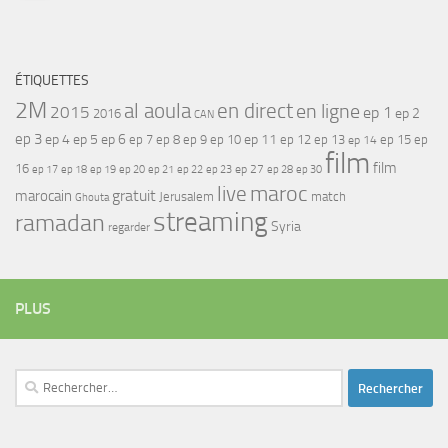
ÉTIQUETTES
2M
al aoula
en direct
en ligne
2015
ep 1
ep 2
2016
CAN
ep 3
ep 4
ep 5
ep 6
ep 7
ep 11
ep 8
ep 9
ep 10
ep 12
ep 13
ep 15
ep
ep 14
film
film
16
ep 17
ep 21
ep 27
ep 18
ep 19
ep 20
ep 22
ep 23
ep 28
ep 30
maroc
live
gratuit
marocain
Jerusalem
match
Ghouta
streaming
ramadan
Syria
regarder
PLUS
Rechercher :