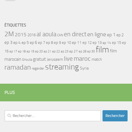
ÉTIQUETTES
2M
al aoula
en direct
en ligne
2015
ep 1
ep 2
2016
CAN
ep 3
ep 4
ep 5
ep 6
ep 7
ep 11
ep 8
ep 9
ep 10
ep 12
ep 13
ep 15
ep
ep 14
film
film
16
ep 17
ep 21
ep 27
ep 18
ep 19
ep 20
ep 22
ep 23
ep 28
ep 30
maroc
live
gratuit
marocain
Jerusalem
match
Ghouta
streaming
ramadan
Syria
regarder
PLUS
Rechercher :