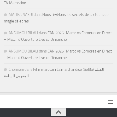
TV Marocaine
MALIKA NASRI
dans
Nous révélons les secrets de six tours de
magie célèbres
ANSUMOU BILALI
dans
CAN 2025 : Maroc vs Comores en Direct
– Match d’Ouverture Live ce Dimanche
ANSUMOU BILALI
dans
CAN 2025 : Maroc vs Comores en Direct
– Match d’Ouverture Live ce Dimanche
Chennani
dans
Film marocain La marchandise (Sel3a) الفيلم
المغربي السلعة