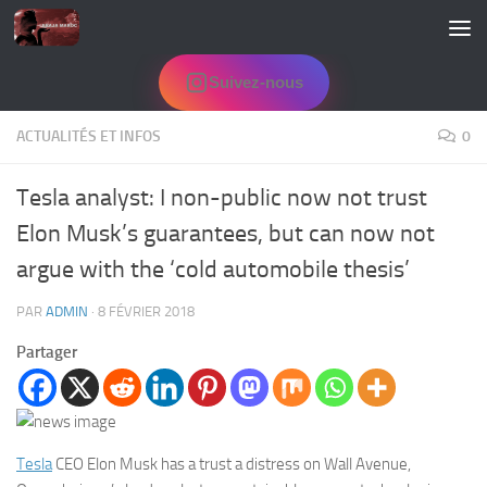
Skip to content
Suivez-nous
ACTUALITÉS ET INFOS
0
Tesla analyst: I non-public now not trust
Elon Musk’s guarantees, but can now not
argue with the ‘cold automobile thesis’
PAR
ADMIN
·
8 FÉVRIER 2018
Partager
Tesla
CEO Elon Musk has a trust a distress on Wall Avenue,